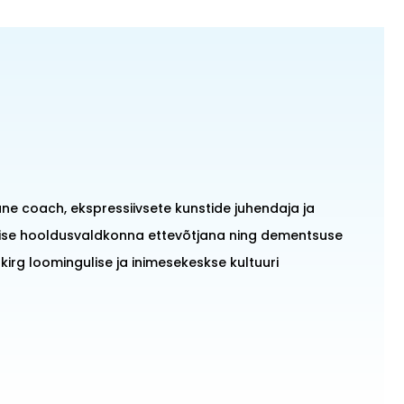
ane coach, ekspressiivsete kunstide juhendaja ja
dise hooldusvaldkonna ettevõtjana ning dementsuse
kirg loomingulise ja inimesekeskse kultuuri