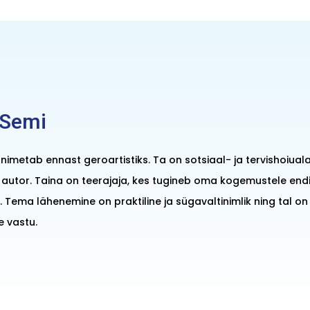
 Semi
nimetab ennast geroartistiks. Ta on sotsiaal- ja tervishoiual
autor. Taina on teerajaja, kes tugineb oma kogemustele en
 Tema lähenemine on praktiline ja sügavaltinimlik ning tal on 
e vastu.