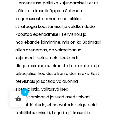
Dementsuse poliitika kujundamisel Eestis
võiks olla kasulik õppida Šotimaa
kogemusest dementsuse riikliku
strateegia koostamisel ja valdkondade
koostöö edendamisel. Tervishoiu ja
hoolekande lõimimine, mis on ka Šotimaal
alles arenemas, on võimaldanud
kujundada selgemaid teekondi
diagnoosimiseks, inimeste toetamiseks ja
pikaajalise hoolduse korraldamiseks. Eesti
tervishoiu ja sotsiaalvaldkonna
spetsialistid, valitusvälised
0
organisatsioonid ja teadlased võivad
sellest lähtuda, et saavutada selgemaid
poliitilisi suuniseid, tagada jätkusuutlik