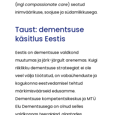
(ingl
compassionate care
) seotud
inimväärikuse, soojuse ja südamlikkusega.
Taust: dementsuse
käsitlus Eestis
Eestis on dementsuse valdkond
muutumas ja järk-järgult arenemas. Kuigi
riiklikku dementsuse strateegiat ei ole
veel välja töötatud, on vabaühenduste ja
kogukonna eestvedamisel tehtud
märkimisväärseid edusamme.
Dementsuse kompetentsikeskus ja MTÜ
Elu Dementsusega on olnud selles
valdkonnas teerajajad, algatades