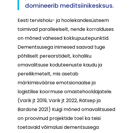
domineerib meditsiinikesksus.
Eesti tervishoiu- ja hoolekandesüsteem
toimivad paralleelselt, nende korralduses
on mõned vähesed kokkupuutepunktid.
Dementsusega inimesed saavad tuge
põhiliselt perearstidelt, kohaliku
omavalitsuse koduteenuste kaudu ja
pereliikmetelt, mis asetab
märkimisväärse emotsionaalse ja
logistilise koormuse omastehooldajatele.
(Varik jt 2019, Varik jt 2022, Rätsep ja
Bardone 2021) Kuigi mõned omavalitsused
on proovinud projektide toel ka teisi
toetavaid võimalusi dementsusega