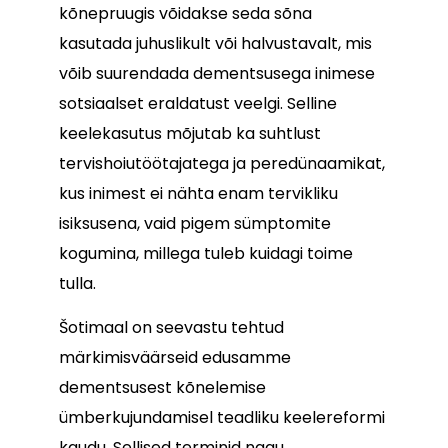
kõnepruugis võidakse seda sõna
kasutada juhuslikult või halvustavalt, mis
võib suurendada dementsusega inimese
sotsiaalset eraldatust veelgi. Selline
keelekasutus mõjutab ka suhtlust
tervishoiutöötajatega ja peredünaamikat,
kus inimest ei nähta enam tervikliku
isiksusena, vaid pigem sümptomite
kogumina, millega tuleb kuidagi toime
tulla.
Šotimaal on seevastu tehtud
märkimisväärseid edusamme
dementsusest kõnelemise
ümberkujundamisel teadliku keelereformi
kaudu. Sellised terminid nagu