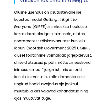
valdkonnas oma strateegia.
Oluline uuendus on asutustevahelise
koostöö mudel
Getting it Right for
Everyone
(GIRFE), inimkeskse hoolduse
korraldamiseks igale inimesele, alates
noorematest täiskasvanutest kuni elu
lõpuni (Scottish Goverment 2025). GIRFE
alusel töötamine võimaldab järjepidevust,
ühiseid otsuseid ja põhimõtte „meeskond
inimese ümber“ järgmist, mis on eriti
kasulik inimestele, kelle dementsusest
tingitud hooldusvajadus aja jooksul
muutub ja kes vajavad kohandatud ning
ajas muutuvat tuge.