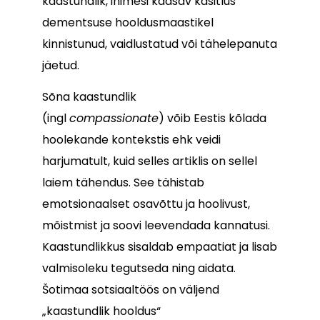
kaastundlik, inimesi kaasav käsitlus
dementsuse hooldusmaastikel
kinnistunud, vaidlustatud või tähelepanuta
jäetud.
Sõna kaastundlik
(ingl
compassionate
) võib Eestis kõlada
hoolekande kontekstis ehk veidi
harjumatult, kuid selles artiklis on sellel
laiem tähendus. See tähistab
emotsionaalset osavõttu ja hoolivust,
mõistmist ja soovi leevendada kannatusi.
Kaastundlikkus sisaldab empaatiat ja lisab
valmisoleku tegutseda ning aidata.
Šotimaa sotsiaaltöös on väljend
„kaastundlik hooldus“