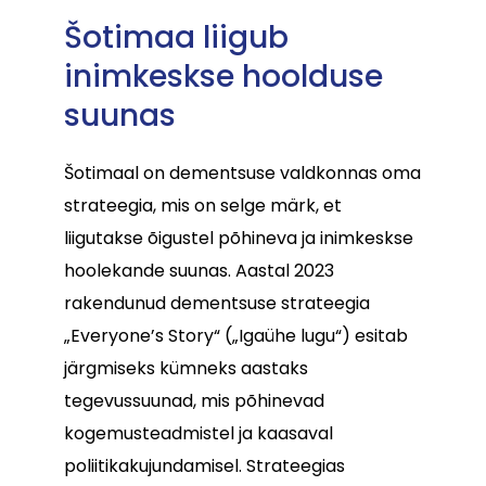
Šotimaa liigub
inimkeskse hoolduse
suunas
Šotimaal on dementsuse valdkonnas oma
strateegia, mis on selge märk, et
liigutakse õigustel põhineva ja inimkeskse
hoolekande suunas. Aastal 2023
rakendunud dementsuse strateegia
„Everyone’s Story“ („Igaühe lugu“) esitab
järgmiseks kümneks aastaks
tegevussuunad, mis põhinevad
kogemusteadmistel ja kaasaval
poliitikakujundamisel. Strateegias