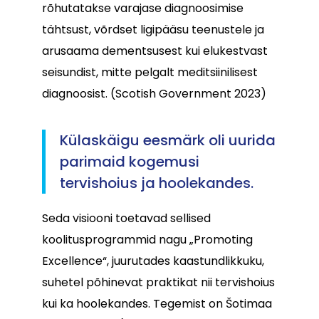
rõhutatakse varajase diagnoosimise
tähtsust, võrdset ligipääsu teenustele ja
arusaama dementsusest kui elukestvast
seisundist, mitte pelgalt meditsiinilisest
diagnoosist. (Scotish Government 2023)
Külaskäigu eesmärk oli uurida
parimaid kogemusi
tervishoius ja hoolekandes.
Seda visiooni toetavad sellised
koolitusprogrammid nagu „Promoting
Excellence“, juurutades kaastundlikkuku,
suhetel põhinevat praktikat nii tervishoius
kui ka hoolekandes. Tegemist on Šotimaa