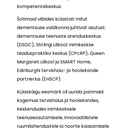
kompetentsikeskus.
Šotimaal viibides külastati mitut
dementsuse valdkonna juhtivat asutust:
dementsuse teenuste arenduskeskus
(DSDC), Stirlingi ülikool; inimkeskse
teaduspraktika keskus (CPcRP), Queen
Margareti ülikool ja SMART Home,
Edinburghi tervishoiu- ja hoolekande
partnerlus (EHSCP).
Külaskäigu eesmärk oli uurida parimaid
kogemusi tervishoius ja hoolekandes,
keskendudes inimkesksele
teenuseosutamisele, innovaatilistele
ruumilahendustele ja noorte kaasamisele