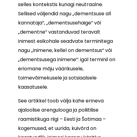
selles kontekstis kunagi neutraalne.
Sellised väljendid nagu „dementsuse all
kannataja“, „dementsusehaige“ või
„dementne“ vastanduvad teravalt
inimest esikohale seadvate terminitega
nagu „inimene, kellel on dementsus“ või
„dementsusega inimene“: igal terminil on
eriomane mõju väärikusele,
toimevõimekusele ja sotsiaalsele
kaasatusele.
See artikkel toob välja kahe erineva
ajaloolise arengulooga ja poliitilise
raamistikuga riigi – Eesti ja Šotimaa –
kogemused, et uurida, kuivõrd on