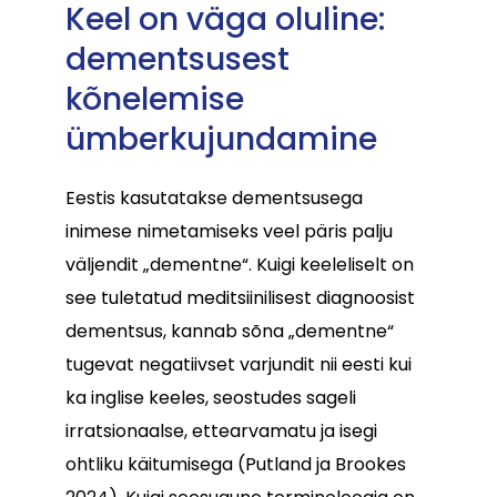
Keel on väga oluline:
dementsusest
kõnelemise
ümberkujundamine
Eestis kasutatakse dementsusega
inimese nimetamiseks veel päris palju
väljendit „dementne“. Kuigi keeleliselt on
see tuletatud meditsiinilisest diagnoosist
dementsus, kannab sõna „dementne“
tugevat negatiivset varjundit nii eesti kui
ka inglise keeles, seostudes sageli
irratsionaalse, ettearvamatu ja isegi
ohtliku käitumisega (Putland ja Brookes