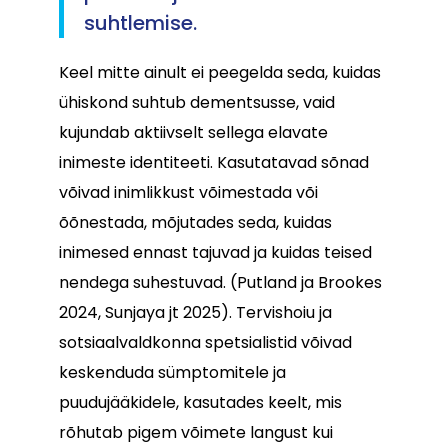
suhtlemise.
Keel mitte ainult ei peegelda seda, kuidas
ühiskond suhtub dementsusse, vaid
kujundab aktiivselt sellega elavate
inimeste identiteeti. Kasutatavad sõnad
võivad inimlikkust võimestada või
õõnestada, mõjutades seda, kuidas
inimesed ennast tajuvad ja kuidas teised
nendega suhestuvad. (Putland ja Brookes
2024, Sunjaya jt 2025). Tervishoiu ja
sotsiaalvaldkonna spetsialistid võivad
keskenduda sümptomitele ja
puudujääkidele, kasutades keelt, mis
rõhutab pigem võimete langust kui