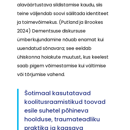
alaväärtustava sildistamise kaudu, siis
teine väljendab soovi säilitada identiteet
ja toimevõimekus. (Putland ja Brookes
2024) Dementsuse diskursuse
ümberkujundamine nõuab enamat kui
uuendatud sõnavara; see eeldab
ühiskonna hoiakute muutust, kus keelest
saab pigem võimestamise kui vältimise
või tõrjumise vahend.
Šotimaal kasutatavad
koolitusraamistikud toovad
esile suhetel põhineva
hoolduse, traumateadliku
praktika ja kaasava