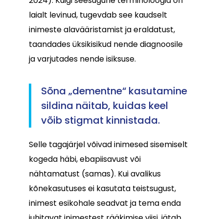
2024). Kuigi seesugune terminoloogia on
laialt levinud, tugevdab see kaudselt
inimeste alavääristamist ja eraldatust,
taandades üksikisikud nende diagnoosile
ja varjutades nende isiksuse.
Sõna „dementne“ kasutamine
sildina näitab, kuidas keel
võib stigmat kinnistada.
Selle tagajärjel võivad inimesed sisemiselt
kogeda häbi, ebapiisavust või
nähtamatust (samas). Kui avalikus
kõnekasutuses ei kasutata teistsugust,
inimest esikohale seadvat ja tema enda
juhitavat inimestest rääkimise viisi, jätab