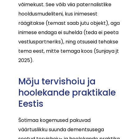
võimekust. See võib viia paternalistlike
hooldusmudeliteni, kus inimesest
räägitakse (temast saab jutu objekt), aga
inimese endaga ei suhelda (teda ei peeta
vestluspartneriks), ning otsuseid tehakse
tema eest, mitte temaga
koos (Sunjaya jt
2025).
Mõju tervishoiu ja
hoolekande praktikale
Eestis
Šotimaa kogemused pakuvad
väärtuslikku suunda dementsusega
seotud tervishoiu- ja hoolekande praktika