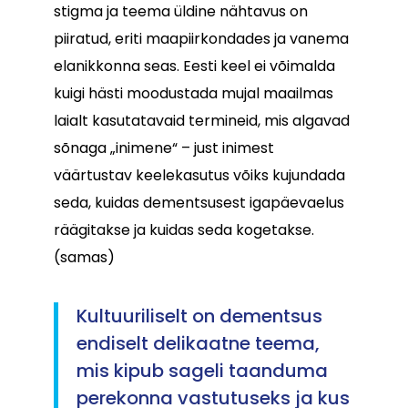
stigma ja teema üldine nähtavus on
piiratud, eriti maapiirkondades ja vanema
elanikkonna seas. Eesti keel ei võimalda
kuigi hästi moodustada mujal maailmas
laialt kasutatavaid termineid, mis algavad
sõnaga „inimene“ – just inimest
väärtustav keelekasutus võiks kujundada
seda, kuidas dementsusest igapäevaelus
räägitakse ja kuidas seda kogetakse.
(samas)
Kultuuriliselt on dementsus
endiselt delikaatne teema,
mis kipub sageli taanduma
perekonna vastutuseks ja kus