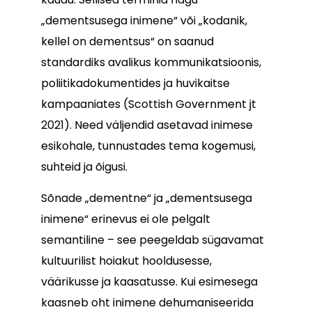
„dementsusega inimene“ või „kodanik,
kellel on dementsus“ on saanud
standardiks avalikus kommunikatsioonis,
poliitikadokumentides ja huvikaitse
kampaaniates (Scottish Government jt
2021). Need väljendid asetavad inimese
esikohale, tunnustades tema kogemusi,
suhteid ja õigusi.
Sõnade „dementne“ ja „dementsusega
inimene“ erinevus ei ole pelgalt
semantiline – see peegeldab sügavamat
kultuurilist hoiakut hooldusesse,
väärikusse ja kaasatusse. Kui esimesega
kaasneb oht inimene dehumaniseerida