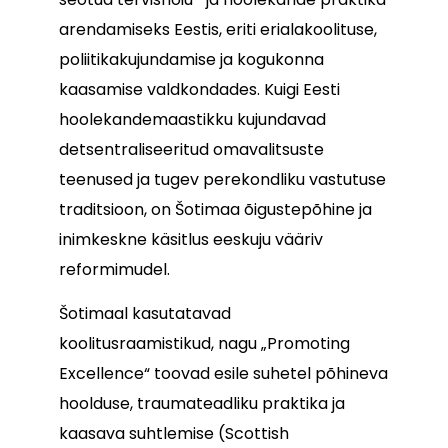
arendamiseks Eestis, eriti erialakoolituse,
poliitikakujundamise ja kogukonna
kaasamise valdkondades. Kuigi Eesti
hoolekandemaastikku kujundavad
detsentraliseeritud omavalitsuste
teenused ja tugev perekondliku vastutuse
traditsioon, on Šotimaa õigustepõhine ja
inimkeskne käsitlus eeskuju vääriv
reformimudel.
Šotimaal kasutatavad
koolitusraamistikud, nagu „Promoting
Excellence“ toovad esile suhetel põhineva
hoolduse, traumateadliku praktika ja
kaasava suhtlemise (Scottish