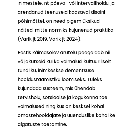
inimestele, nt päeva- või intervallhoidu, ja
arendanud teenuseid kaasaval disaini
põhimõttel, on need pigem üksikud
näited, mitte normiks kujunenud praktika
(Varik jt 2019, Varik jt 2024).
Eestis käimasolev arutelu peegeldab nii
väljakutseid kui ka võimalusi kultuuriliselt
tundliku, inimkeskse dementsuse
hooldusraamistiku loomiseks. Tuleks
kujundada süsteem, mis ühendab
tervishoiu, sotsiaalse ja kogukonna toe
võimalused ning kus on kesksel kohal
omastehooldajate ja uuenduslike kohalike
algatuste toetamine.