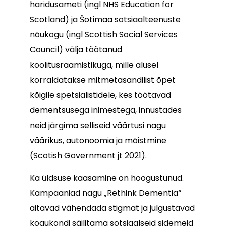
haridusameti (ingl NHS Education for
Scotland) ja Šotimaa sotsiaalteenuste
nõukogu (ingl Scottish Social Services
Council) välja töötanud
koolitusraamistikuga, mille alusel
korraldatakse mitmetasandilist õpet
kõigile spetsialistidele, kes töötavad
dementsusega inimestega, innustades
neid järgima selliseid väärtusi nagu
väärikus, autonoomia ja mõistmine
(Scotish Government jt 2021).
Ka üldsuse kaasamine on hoogustunud.
Kampaaniad nagu „Rethink Dementia“
aitavad vähendada stigmat ja julgustavad
kogukondi säilitama sotsiaalseid sidemeid