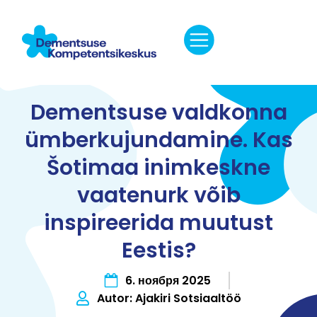
Dementsuse valdkonna
ümberkujundamine. Kas
Šotimaa inimkeskne
vaatenurk võib
inspireerida muutust
Eestis?
6. ноября 2025
Autor:
Ajakiri Sotsiaaltöö