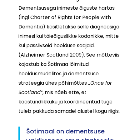
Dementsusega inimeste õiguste hartas
(ingl Charter of Rights for People with
Dementia) käsitletakse selle diagnoosiga
inimesi kui täieõiguslikke kodanikke, mitte
kui passiivseid hoolduse saajaid.
(Alzheimer Scotland 2009). See mõtteviis
kajastub ka Šotimaa lõimitud
hooldusmudelites ja dementsuse
strateegia ühes põhimõttes
„Once for
Scotland“
, mis näeb ette, et
kaastundlikkuku ja koordineeritud tuge
tuleb pakkuda samadel alustel kogu riigis.
Šotimaal on dementsuse