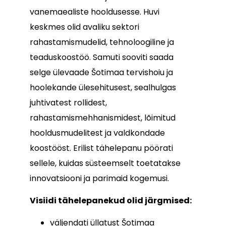
vanemaealiste hooldusesse. Huvi
keskmes olid avaliku sektori
rahastamismudelid, tehnoloogiline ja
teaduskoostöö. Samuti sooviti saada
selge ülevaade Šotimaa tervishoiu ja
hoolekande ülesehitusest, sealhulgas
juhtivatest rollidest,
rahastamismehhanismidest, lõimitud
hooldusmudelitest ja valdkondade
koostööst. Erilist tähelepanu pöörati
sellele, kuidas süsteemselt toetatakse
innovatsiooni ja parimaid kogemusi.
Visiidi tähelepanekud olid järgmised:
väljendati üllatust Šotimaa