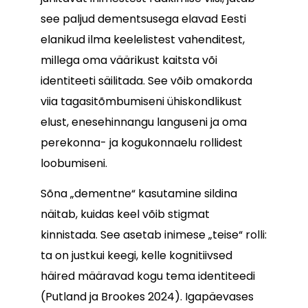
see paljud dementsusega elavad Eesti
elanikud ilma keelelistest vahenditest,
millega oma väärikust kaitsta või
identiteeti säilitada. See võib omakorda
viia tagasitõmbumiseni ühiskondlikust
elust, enesehinnangu languseni ja oma
perekonna- ja kogukonnaelu rollidest
loobumiseni.
Sõna „dementne“ kasutamine sildina
näitab, kuidas keel võib stigmat
kinnistada. See asetab inimese „teise“ rolli:
ta on justkui keegi, kelle kognitiivsed
häired määravad kogu tema identiteedi
(Putland ja Brookes 2024). Igapäevases