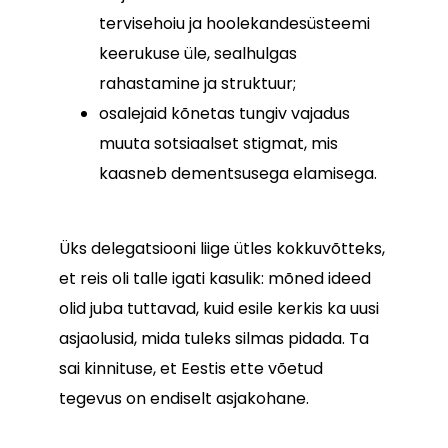
tervisehoiu ja hoolekandesüsteemi
keerukuse üle, sealhulgas
rahastamine ja struktuur;
osalejaid kõnetas tungiv vajadus
muuta sotsiaalset stigmat, mis
kaasneb dementsusega elamisega.
Üks delegatsiooni liige ütles kokkuvõtteks,
et reis oli talle igati kasulik: mõned ideed
olid juba tuttavad, kuid esile kerkis ka uusi
asjaolusid, mida tuleks silmas pidada. Ta
sai kinnituse, et Eestis ette võetud
tegevus on endiselt asjakohane.