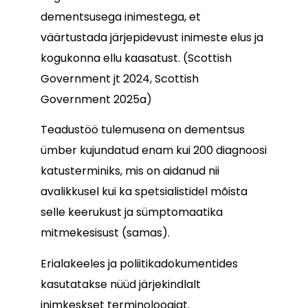
dementsusega inimestega, et
väärtustada järjepidevust inimeste elus ja
kogukonna ellu kaasatust. (Scottish
Government jt 2024, Scottish
Government 2025a)
Teadustöö tulemusena on dementsus
ümber kujundatud enam kui 200 diagnoosi
katusterminiks, mis on aidanud nii
avalikkusel kui ka spetsialistidel mõista
selle keerukust ja sümptomaatika
mitmekesisust (samas).
Erialakeeles ja poliitikadokumentides
kasutatakse nüüd järjekindlalt
inimkeskset terminoloogiat.