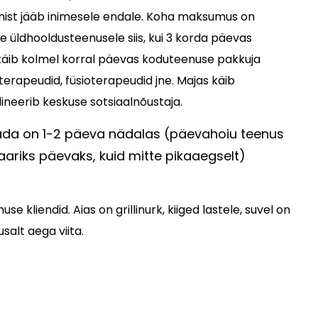
nist jääb inimesele endale. Koha maksumus on
se üldhooldusteenusele siis, kui 3 korda päevas
 käib kolmel korral päevas koduteenuse pakkuja
erapeudid, füsioterapeudid jne. Majas käib
ineerib keskuse sotsiaalnõustaja.
tada on 1-2 päeva nädalas (päevahoiu teenus
riks päevaks, kuid mitte pikaaegselt)
kliendid. Aias on grillinurk, kiiged lastele, suvel on
salt aega viita.