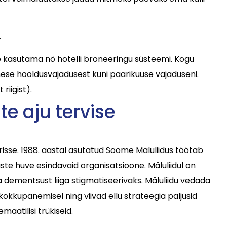
.
e kasutama nö hotelli broneeringu süsteemi. Kogu
mese hooldusvajadusest kuni paarikuuse vajaduseni.
riigist).
e aju tervise
sse. 1988. aastal asutatud Soome Mäluliidus töötab
te huve esindavaid organisatsioone. Mäluliidul on
ementsust liiga stigmatiseerivaks. Mäluliidu vedada
kkupanemisel ning viivad ellu strateegia paljusid
aatilisi trükiseid.