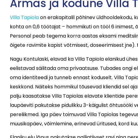
Armas ja kodune Villa 
Villa Tapiola
on erakapitalil põhinev üldhooldekodu, k
kohta on 0,6 töötajat – hommikuti on tööl 6 inimest,
Personal peab tegema korra aastas eksami meditsiini
õigete ravimite kapist võtmisest, doseerimisest jne). 
Nagu Kontulaski, elavad ka Villa Tapiola elanikud ühe
eelistavad säilitada oma privaatsuse. Tubades ongi el
oma identiteedi ja tunneb ennast koduselt. Villa Tapi
keskkond. Näiteks hommikul tõusevad kliendid sel ajal
palju kaasatakse Villa Tapiolas elavate klientide per
laupäeviti pakutakse pidulikku 3-käigulist õhtusööki 
pereliikmed. Iga päev toimuvad Villa Tapiolas tegevus
muusikapäev, võimlemine, erinevad üritused, kord ku
Elaniku elu lõpus pakutakse palliatiivset ravi ning 