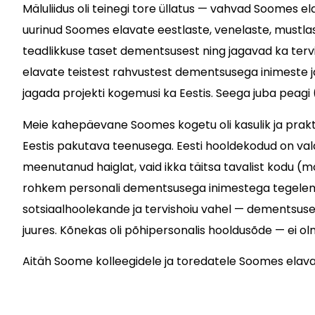
Mäluliidus oli teinegi tore üllatus — vahvad Soomes el
uurinud Soomes elavate eestlaste, venelaste, mustl
teadlikkuse taset dementsusest ning jagavad ka ter
elavate teistest rahvustest dementsusega inimeste j
jagada projekti kogemusi ka Eestis. Seega juba peagi 
Meie kahepäevane Soomes kogetu oli kasulik ja prakt
Eestis pakutava teenusega. Eesti hooldekodud on val
meenutanud haiglat, vaid ikka täitsa tavalist kodu (mõ
rohkem personali dementsusega inimestega tegelemas 
sotsiaalhoolekande ja tervishoiu vahel — dementsuse
juures. Kõnekas oli põhipersonalis hooldusõde — ei o
Aitäh Soome kolleegidele ja toredatele Soomes elav