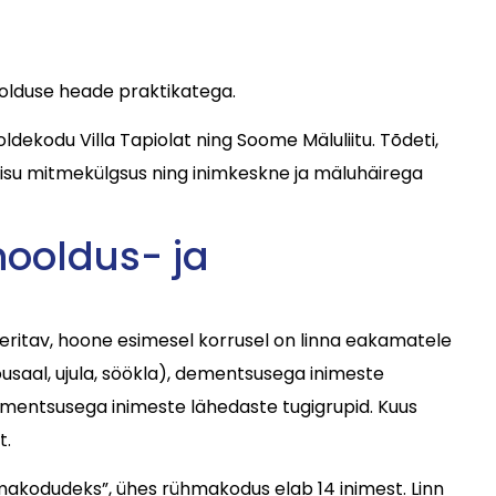
olduse heade praktikatega.
ldekodu Villa Tapiolat ning Soome Mäluliitu. Tõdeti,
isu mitmekülgsus ning inimkeskne ja mäluhäirega
hooldus- ja
eritav, hoone esimesel korrusel on linna eakamatele
õusaal, ujula, söökla), dementsusega inimeste
ementsusega inimeste lähedaste tugigrupid. Kuus
t.
akodudeks”, ühes rühmakodus elab 14 inimest. Linn