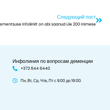
Следующий пост
ementsuse infoliinilt on abi saanud üle 200 inimese
Инфолиния по вопросам деменции
+372 644 6440
Пн, Вт, Ср, Чтв, Пт с 9:00 до 16:00.