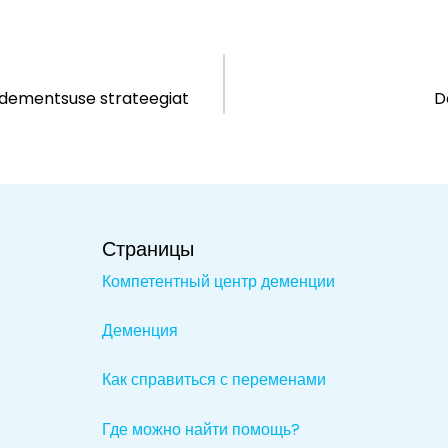
ku dementsuse strateegiat
D
Страницы
Компетентный центр деменции
Деменция
Как справиться с переменами
Где можно найти помощь?