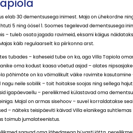
Tapiola
us elab 30 dementsusega inimest. Maja on ühekordne ning a
 õhtuti 5 ning öösel 1. Soomes tegelevad dementsusega ini
s – tuleb osata jagada ravimeid, eksami käigus näidatak
Majas käib regulaarselt ka piirkonna arst.
stes tubades – kaheseid tube on ka, aga Villa Tapiola oma
anike oma kodust kaasa võetud asjad – alates nipsasjakeste
ola põhimõte on ka võimalikult väike ravimite kasutamine – 
 nagu neile sobilik – toit hoitakse soojas ning sellega h
esid igapäevaellu – pereliikmed külastavad oma dementsuseg
veiniga. Majal on armas sisehoov – suvel korraldatakse sea
ed – näiteks teisipäeviti käivad Villa elanikega suhtlema
us toimub jumalateenistus.
pereliikmed saavad oma lähedasega hüvasti jätta, pereliik