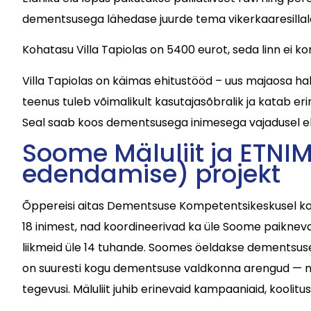
dementsusega lähedase juurde tema vikerkaaresillal
Kohatasu Villa Tapiolas on 5400 eurot, seda linn ei ko
Villa Tapiolas on käimas ehitustööd – uus majaosa h
teenus tuleb võimalikult kasutajasõbralik ja katab e
Seal saab koos dementsusega inimesega vajadusel elad
Soome Mäluliit ja ETNIM
edendamise) projekt
Õppereisi aitas Dementsuse Kompetentsikeskusel korr
18 inimest, nad koordineerivad ka üle Soome paiknev
liikmeid üle 14 tuhande. Soomes öeldakse dementsuse
on suuresti kogu dementsuse valdkonna arengud — nad
tegevusi. Mäluliit juhib erinevaid kampaaniaid, koolit