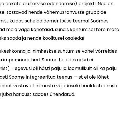
taga eakate aju tervise edendamise) projekti. Nad on
esse, tõstavad nende vähemusrahvuste gruppide
admisi, kuidas suhelda dementsuse teemal Soomes
mad meid väga kõnetasid, sündis kohtumisel tore mõte
aks saada ja nende koolitusel osaleda!
ukeskkonna ja inimkeskse suhtumise vahel võrreldes
d ja impersonaalsed. Soome hooldekodud ei
. Tegevusi oli hästi palju ja loomulikult oli ka palju
ti Soome integreeritud teenus — st ei ole lõhet
onent vastavalt inimeste vajadusele hooldusteenuse
on juba haridust saades ühendatud.