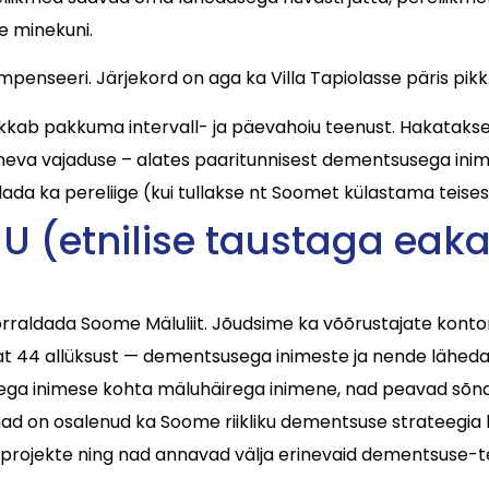
e minekuni.
mpenseeri. Järjekord on aga ka Villa Tapiolasse päris pikk
akkab pakkuma intervall- ja päevahoiu teenust. Hakataks
rineva vajaduse – alates paaritunnisest dementsusega ini
a ka pereliige (kui tullakse nt Soomet külastama teisest 
U (etnilise taustaga eakat
aldada Soome Mäluliit. Jõudsime ka võõrustajate kontori
at 44 allüksust — dementsusega inimeste ja nende lähedas
ga inimese kohta mäluhäirega inimene, nad peavad sõna d
 on osalenud ka Soome riikliku dementsuse strateegia ko
usprojekte ning nad annavad välja erinevaid dementsuse-tem