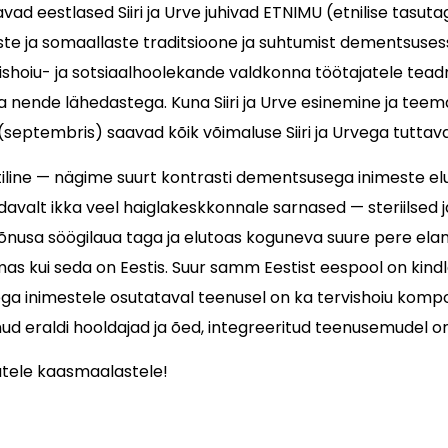
avad eestlased Siiri ja Urve juhivad ETNIMU (etnilise tasu
aste ja somaallaste traditsioone ja suhtumist dementsus
vishoiu- ja sotsiaalhoolekande valdkonna töötajatele te
a nende lähedastega. Kuna Siiri ja Urve esinemine ja tee
(septembris) saavad kõik võimaluse Siiri ja Urvega tuttav
iline — nägime suurt kontrasti dementsusega inimeste el
davalt ikka veel haiglakeskkonnale sarnased — steriilse
nusa söögilaua taga ja elutoas koguneva suure pere elamist)
kui seda on Eestis. Suur samm Eestist eespool on kindlas
ga inimestele osutataval teenusel on ka tervishoiu komp
lnud eraldi hooldajad ja õed, integreeritud teenusemudel 
atele kaasmaalastele!