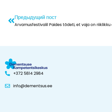
Предыдущий пост
Arvamusfestivalil Paides tõdeti, et vaja on riiklik
+372 5814 2984
info@dementsus.ee