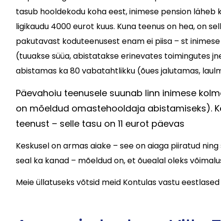
tasub hooldekodu koha eest, inimese pension läheb 
ligikaudu 4000 eurot kuus. Kuna teenus on hea, on sel
pakutavast koduteenusest enam ei piisa – st inimese
(tuuakse süüa, abistatakse erinevates toimingutes jn
abistamas ka 80 vabatahtlikku (õues jalutamas, laulm
Päevahoiu teenusele suunab linn inimese kol
on mõeldud omastehooldaja abistamiseks). Kes
teenust – selle tasu on 11 eurot päevas
Keskusel on armas aiake – see on aiaga piiratud ning s
seal ka kanad – mõeldud on, et õuealal oleks võimalu
Meie üllatuseks võtsid meid Kontulas vastu eestlased