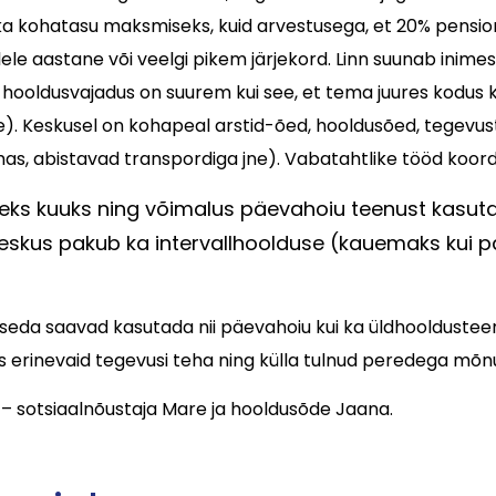
ka kohatasu maksmiseks, kuid arvestusega, et 20% pensio
lele aastane või veelgi pikem järjekord. Linn suunab inime
 hooldusvajadus on suurem kui see, et tema juures kodus
e). Keskusel on kohapeal arstid-õed, hooldusõed, tegevust
as, abistavad transpordiga jne). Vabatahtlike tööd koord
meks kuuks ning võimalus päevahoiu teenust kasu
kus pakub ka intervallhoolduse (kauemaks kui paa
eda saavad kasutada nii päevahoiu kui ka üldhooldusteenuse 
s erinevaid tegevusi teha ning külla tulnud peredega mõnu
 – sotsiaalnõustaja Mare ja hooldusõde Jaana.