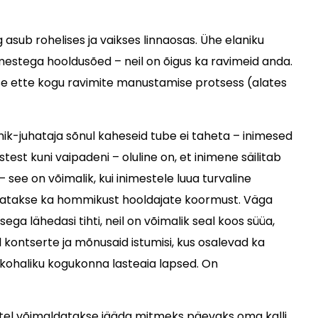
sub rohelises ja vaikses linnaosas. Ühe elaniku
mestega hooldusõed – neil on õigus ka ravimeid anda.
se ette kogu ravimite manustamise protsess (alates
nik-juhataja sõnul kaheseid tube ei taheta – inimesed
st kuni vaipadeni – oluline on, et inimene säilitab
see on võimalik, kui inimestele luua turvaline
ajutatakse ka hommikust hooldajate koormust. Väga
a lähedasi tihti, neil on võimalik seal koos süüa,
l kontserte ja mõnusaid istumisi, kus osalevad ka
s kohaliku kogukonna lasteaia lapsed. On
metel võimaldatakse jääda mitmeks päevaks oma kalli