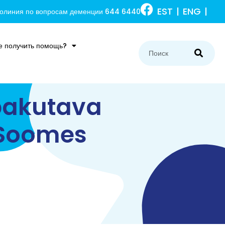
EST
ENG
олиния по вопросам деменции 644 6440
е получить помощь?
pakutava
 Soomes