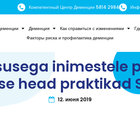
Компетентный Центр Деменции 5814 2984
Инф
Деменции
Деменция
Как справиться с изменениями
Гд
Факторы риска и профилактика деменции
usega inimestele 
se head praktikad
12. июня 2019