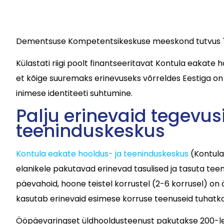
Dementsuse Kompetentsikeskuse meeskond tutvus 7.-
Külastati riigi poolt finantseeritavat Kontula eakate 
et kõige suuremaks erinevuseks võrreldes Eestiga o
inimese identiteeti suhtumine.
Palju erinevaid tegevu
teeninduskeskus
Kontula eakate hooldus- ja teeninduskeskus
(Kontula
elanikele pakutavad erinevad tasulised ja tasuta teen
päevahoid, hoone teistel korrustel (2-6 korrusel) 
kasutab erinevaid esimese korruse teenuseid tuhatkon
Ööpäevaringset üldhooldusteenust pakutakse 200-le