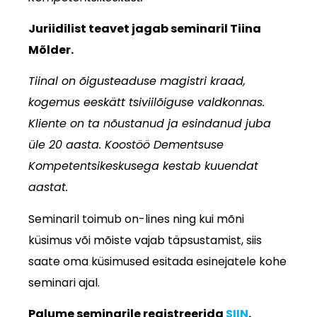
Juriidilist teavet jagab seminaril Tiina
Mõlder.
Tiinal on õigusteaduse magistri kraad,
kogemus eeskätt tsiviilõiguse valdkonnas.
Kliente on ta nõustanud ja esindanud juba
üle 20 aasta. Koostöö Dementsuse
Kompetentsikeskusega kestab kuuendat
aastat.
Seminaril toimub on-lines ning kui mõni
küsimus või mõiste vajab täpsustamist, siis
saate oma küsimused esitada esinejatele kohe
seminari ajal.
Palume seminarile registreerida
SIIN
.