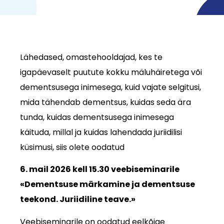
Lähedased, omastehooldajad, kes te
igapäevaselt puutute kokku mäluhäiretega või
dementsusega inimesega, kuid vajate selgitusi,
mida tähendab dementsus, kuidas seda ära
tunda, kuidas dementsusega inimesega
käituda, millal ja kuidas lahendada juriidilisi
küsimusi, siis olete oodatud
6. mail 2026 kell 15.30 veebiseminarile
«Dementsuse märkamine ja dementsuse
teekond. Juriidiline teave.»
Veebiseminarile on oodatud eelkõige