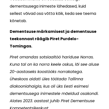
dementsusega inimeste lähedased, kuid
sellest võivad osa võtta kõik, keda see teema
kõnetab.
Dementsuse märkamisest ja dementsuse
teekonnast räägib Piret Purdelo-
Tomingas.
Piret omandas sotsiaaltöö hariduse Norras.
Kuna tal on ka norra keele oskus, lõi see aluse
20-aastaseks koostööks norrakatega.
Üheskoos aidati üles töötada Tallinna
diakooniahaigla, kus oli üks Eesti esimesi
dementsusega inimestele mõeldud osakondi.
Alates 2023. aastast juhib Piret Dementsuse
Kompetentsikeskust.