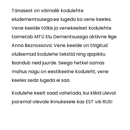
Tänasest on võimalik kodulehte
eludementsusega.ee lugeda ka vene keeles.
Vene keelde tõlkis ja venekeelset kodulehte
toimetab MTÜ Elu Dementsusega aktiivne liige
Anna Beznossova. Vene keelde on tõlgitud
olulisemad kodulehe tekstid ning ajapikku
lisandub neid juurde. Seega hetkel samas
mahus nagu on eestikeelne koduleht, vene
keeles seda lugeda ei saa.
Kodulehe keelt saad vahetada, kui klikid üleval
paremal olevale linnukesele kas EST või RUS!