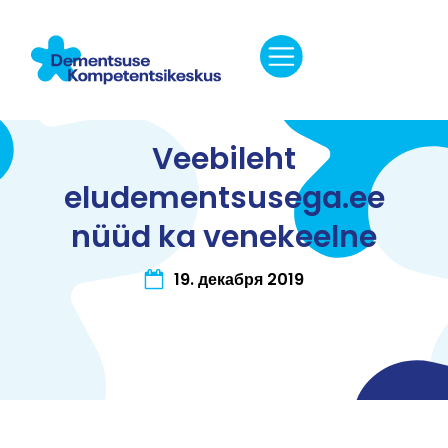
Veebileht
eludementsusega.ee
nüüd ka venekeelne
19. декабря 2019