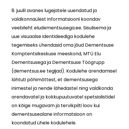
8. juulil avanes lugejatele uuendatud ja
valdkonnaülest informatsiooni koondav
veebileht eludementsusega.ee. Sisulisema ja
uue visuaalse identideediga kodulehe
tegemiseks ühendasid oma jõud Dementsuse
Komptentsikeskuse meeskond, MTÜ Elu
Dementsusega ja Dementsuse Töögrupp
(dementsus.ee tegijad). Kodulehe arendamisel
lähtuti põhimõttest, et dementsusega
inimestel ja nende lähedastel ning valdkonda
arendavatel ja kokkupuutuvatel spetsialistidel
on kõige mugavam ja tervikpilti loov kui
dementsusealane informatsioon on
koondatud ühele kodulehele.