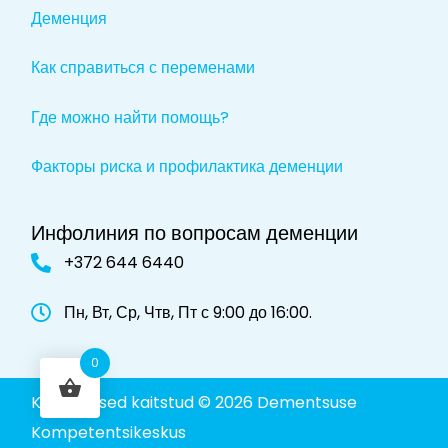
Деменция
Как справиться с переменами
Где можно найти помощь?
Факторы риска и профилактика деменции
Инфолиния по вопросам деменции
+372 644 6440
Пн, Вт, Ср, Чтв, Пт с 9:00 до 16:00.
0
Kõik õigused kaitstud © 2026 Dementsuse
Kompetentsikeskus