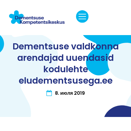
Dementsuse valdkonna
arendajad uuendasid
kodulehte
eludementsusega.ee
8. июля 2019