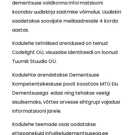
dementsuse valdkonna informatsiooni
koondav uudiskirja saatmise võimalus. Uudiskiri
saadetakse soovijate meiliaadressile 4 korda
aastas.
Kodulehe tehnilised arendused on teinud
Codelight OÜ, visuaalse identiteedi on loonud
Tuumik Stuudio OÜ.
Kodulehte arendatakse Dementsuse
Kompetentsikeskuse poolt koostöös MTÜ Elu
Dementsusega edasi ning tehakse veelgi
sisulisemaks, võttes arvesse sihtgrupi vajadusi
informatsiooni järele.
Kodulehe teemade osas oodatakse
ettepanekuid info@eludementsusega.ee