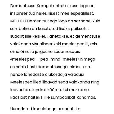
Dementsuse Kompetentsikeskuse logo on
inspireeritud helesinisest meelespealillest,
MTÜ Elu Dementsusega logo on sarnane, kuid
sümbolina on kasutatud lisaks päikselist
südant lille keskel. Tahetakse, et dementsuse
valdkonda visualiseerikski meelespealill, mis
oma õrnuse ja igaühe südamesopis
«meelespea — pea-mind-meeles» nimega
esindab hästi dementsusega inimeste ja
nende lähedaste olukorda ja vajadusi.
Meelespealilled liidavad seda valdkonda ning
loovad äratundmisrõõmu, kui märkame
kaaslast näiteks lille sümboolikat kandmas.
Uuendatud kodulehega arendati ka