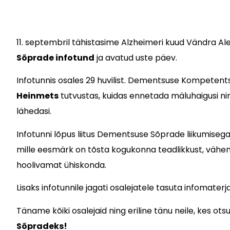
11.
septembril tähistasime Alzheimeri kuud Vändra Al
Sõprade infotund
ja avatud uste päev.
Infotunnis osales 29 huvilist. Dementsuse Kompetent
Heinmets
tutvustas, kuidas ennetada mäluhaigusi nin
lähedasi.
Infotunni lõpus liitus Dementsuse Sõprade liikumiseg
mille eesmärk on tõsta kogukonna teadlikkust, väh
hoolivamat ühiskonda.
Lisaks infotunnile jagati osalejatele tasuta infomater
Täname kõiki osalejaid ning eriline tänu neile, kes o
Sõpradeks!