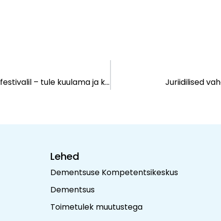
Dementsuse Kompetentsikeskus osaleb Arvamusfestivalil – tule kuulama ja kaasa mõtlema
Juriidilised v
Lehed
Dementsuse Kompetentsikeskus
Dementsus
Toimetulek muutustega