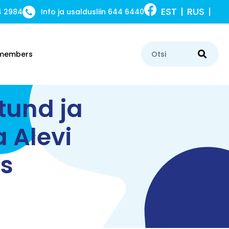
EST
RUS
4 2984
Info ja usaldusliin 644 6440
y members
tund ja
 Alevi
s