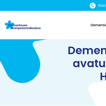
Küsi
Dementi
Dement
avatu