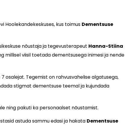
evi Hoolekandekeskuses, kus toimus
Dementsuse
sikeskuse nõustaja ja tegevusterapeut
Hanna-Stiina
g millisel viisil toetada dementsusega inimesi ja nende
a 7 osalejat. Tegemist on rahvusvahelise algatusega,
endada stigmat dementsuse teemal ja kujundada
jale ning pakuti ka personaalset nõustamist.
tsustasid astuda sammu edasi ja hakata
Dementsuse