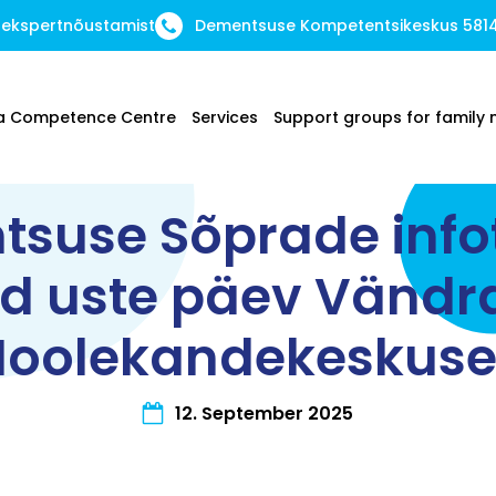
 ekspertnõustamist
Dementsuse Kompetentsikeskus 581
a Competence Centre
Services
Support groups for famil
suse Sõprade info
d uste päev Vändra
Hoolekandekeskuse
12. September 2025