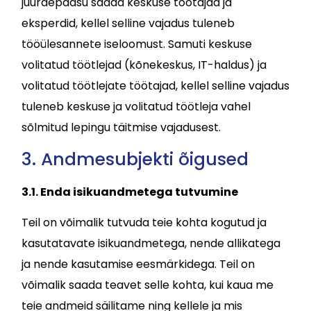
juurdepääsu saada keskuse töötajad ja
eksperdid, kellel selline vajadus tuleneb
tööülesannete iseloomust. Samuti keskuse
volitatud töötlejad (kõnekeskus, IT-haldus) ja
volitatud töötlejate töötajad, kellel selline vajadus
tuleneb keskuse ja volitatud töötleja vahel
sõlmitud lepingu täitmise vajadusest.
3. Andmesubjekti õigused
3.1. Enda isikuandmetega tutvumine
Teil on võimalik tutvuda teie kohta kogutud ja
kasutatavate isikuandmetega, nende allikatega
ja nende kasutamise eesmärkidega. Teil on
võimalik saada teavet selle kohta, kui kaua me
teie andmeid säilitame ning kellele ja mis