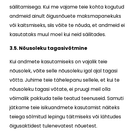
säilitamisega. Kui me vajame teie kohta kogutud
andmeid ainult õigusnõuete maksmapanekuks
või kaitsmiseks, siis võite te nõuda, et andmeid ei
kasutataks muul moel kui neid säilitades.
3.5. Nõusoleku tagasivõtmine
Kui andmete kasutamiseks on vajalik teie
nõusolek, võite selle nõusoleku igal ajal tagasi
võtta. Juhime teie tähelepanu sellele, et kui te
nõusoleku tagasi võtate, ei pruugi meil olla
võimalik pakkuda teile teatud teenuseid. Samuti
jätkame teie isikuandmete kasutamist näiteks
teiega sõlmitud lepingu täitmiseks või lähtudes
õigusaktidest tulenevatest nõuetest.