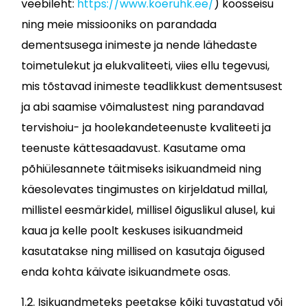
veebileht:
https://www.koeruhk.ee/
) koosseisu
ning meie missiooniks on parandada
dementsusega inimeste ja nende lähedaste
toimetulekut ja elukvaliteeti, viies ellu tegevusi,
mis tõstavad inimeste teadlikkust dementsusest
ja abi saamise võimalustest ning parandavad
tervishoiu- ja hoolekandeteenuste kvaliteeti ja
teenuste kättesaadavust. Kasutame oma
põhiülesannete täitmiseks isikuandmeid ning
käesolevates tingimustes on kirjeldatud millal,
millistel eesmärkidel, millisel õiguslikul alusel, kui
kaua ja kelle poolt keskuses isikuandmeid
kasutatakse ning millised on kasutaja õigused
enda kohta käivate isikuandmete osas.
1.2. Isikuandmeteks peetakse kõiki tuvastatud või