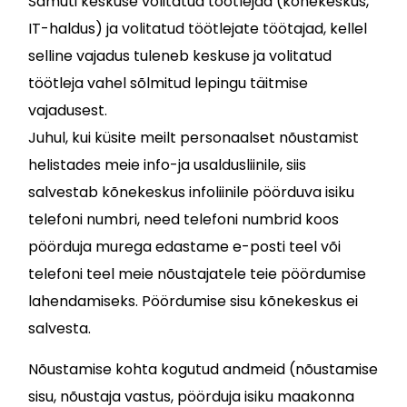
Samuti keskuse volitatud töötlejad (kõnekeskus,
IT-haldus) ja volitatud töötlejate töötajad, kellel
selline vajadus tuleneb keskuse ja volitatud
töötleja vahel sõlmitud lepingu täitmise
vajadusest.
Juhul, kui küsite meilt personaalset nõustamist
helistades meie info-ja usaldusliinile, siis
salvestab kõnekeskus infoliinile pöörduva isiku
telefoni numbri, need telefoni numbrid koos
pöörduja murega edastame e-posti teel või
telefoni teel meie nõustajatele teie pöördumise
lahendamiseks. Pöördumise sisu kõnekeskus ei
salvesta.
Nõustamise kohta kogutud andmeid (nõustamise
sisu, nõustaja vastus, pöörduja isiku maakonna