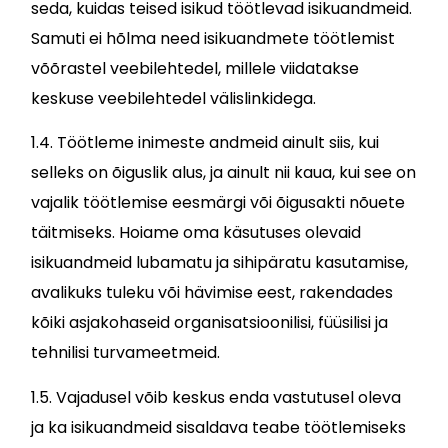
seda, kuidas teised isikud töötlevad isikuandmeid.
Samuti ei hõlma need isikuandmete töötlemist
võõrastel veebilehtedel, millele viidatakse
keskuse veebilehtedel välislinkidega.
1.4. Töötleme inimeste andmeid ainult siis, kui
selleks on õiguslik alus, ja ainult nii kaua, kui see on
vajalik töötlemise eesmärgi või õigusakti nõuete
täitmiseks. Hoiame oma käsutuses olevaid
isikuandmeid lubamatu ja sihipäratu kasutamise,
avalikuks tuleku või hävimise eest, rakendades
kõiki asjakohaseid organisatsioonilisi, füüsilisi ja
tehnilisi turvameetmeid.
1.5. Vajadusel võib keskus enda vastutusel oleva
ja ka isikuandmeid sisaldava teabe töötlemiseks