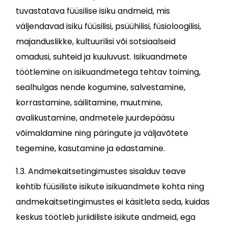
tuvastatava füüsilise isiku andmeid, mis
väljendavad isiku füüsilisi, psüühilisi, füsioloogilisi,
majanduslikke, kultuurilisi või sotsiaalseid
omadusi, suhteid ja kuuluvust. Isikuandmete
töötlemine on isikuandmetega tehtav toiming,
sealhulgas nende kogumine, salvestamine,
korrastamine, säilitamine, muutmine,
avalikustamine, andmetele juurdepääsu
võimaldamine ning päringute ja väljavõtete
tegemine, kasutamine ja edastamine.
1.3. Andmekaitsetingimustes sisalduv teave
kehtib füüsiliste isikute isikuandmete kohta ning
andmekaitsetingimustes ei käsitleta seda, kuidas
keskus töötleb juriidiliste isikute andmeid, ega