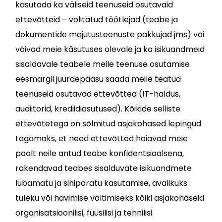
kasutada ka väliseid teenuseid osutavaid
ettevõtteid – volitatud töötlejad (teabe ja
dokumentide majutusteenuste pakkujad jms) või
võivad meie käsutuses olevale ja ka isikuandmeid
sisaldavale teabele meile teenuse osutamise
eesmärgil juurdepääsu saada meile teatud
teenuseid osutavad ettevõtted (IT-haldus,
audiitorid, krediidiasutused). Kõikide selliste
ettevõtetega on sõlmitud asjakohased lepingud
tagamaks, et need ettevõtted hoiavad meie
poolt neile antud teabe konfidentsiaalsena,
rakendavad teabes sisalduvate isikuandmete
lubamatu ja sihipäratu kasutamise, avalikuks
tuleku või hävimise vältimiseks kõiki asjakohaseid
organisatsioonilisi, füüsilisi ja tehnilisi