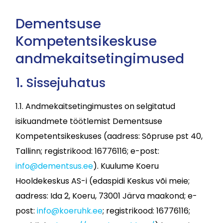
Dementsuse
Kompetentsikeskuse
andmekaitsetingimused
1. Sissejuhatus
1.1. Andmekaitsetingimustes on selgitatud
isikuandmete töötlemist Dementsuse
Kompetentsikeskuses (aadress: Sõpruse pst 40,
Tallinn; registrikood: 16776116; e-post:
info@dementsus.ee
). Kuulume Koeru
Hooldekeskus AS-i (edaspidi Keskus või meie;
aadress: Ida 2, Koeru, 73001 Järva maakond; e-
post:
info@koeruhk.ee
; registrikood: 16776116;