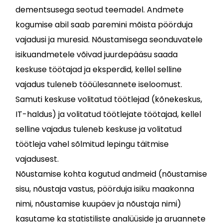
dementsusega seotud teemadel. Andmete
kogumise abil saab paremini mõista pöörduja
vajadusi ja muresid. Nõustamisega seonduvatele
isikuandmetele võivad juurdepääsu saada
keskuse töötajad ja eksperdid, kellel selline
vajadus tuleneb tööülesannete iseloomust.
Samuti keskuse volitatud töötlejad (kõnekeskus,
IT-haldus) ja volitatud töötlejate töötajad, kellel
selline vajadus tuleneb keskuse ja volitatud
töötleja vahel sõlmitud lepingu täitmise
vajadusest.
Nõustamise kohta kogutud andmeid (nõustamise
sisu, nõustaja vastus, pöörduja isiku maakonna
nimi, nõustamise kuupäev ja nõustaja nimi)
kasutame ka statistiliste analüüside ja aruannete