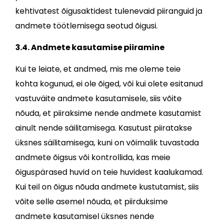
kehtivatest õigusaktidest tulenevaid piiranguid ja
andmete töötlemisega seotud õigusi.
3.4. Andmete kasutamise piiramine
Kui te leiate, et andmed, mis me oleme teie
kohta kogunud, ei ole õiged, või kui olete esitanud
vastuväite andmete kasutamisele, siis võite
nõuda, et piiraksime nende andmete kasutamist
ainult nende säilitamisega. Kasutust piiratakse
üksnes säilitamisega, kuni on võimalik tuvastada
andmete õigsus või kontrollida, kas meie
õiguspärased huvid on teie huvidest kaalukamad.
Kui teil on õigus nõuda andmete kustutamist, siis
võite selle asemel nõuda, et piirduksime
andmete kasutamisel üksnes nende