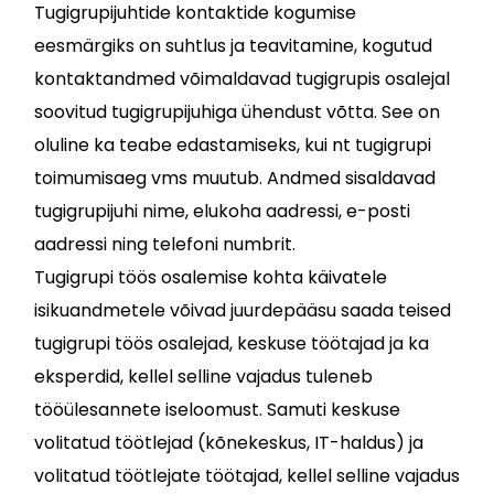
Tugigrupijuhtide kontaktide kogumise
eesmärgiks on suhtlus ja teavitamine, kogutud
kontaktandmed võimaldavad tugigrupis osalejal
soovitud tugigrupijuhiga ühendust võtta. See on
oluline ka teabe edastamiseks, kui nt tugigrupi
toimumisaeg vms muutub. Andmed sisaldavad
tugigrupijuhi nime, elukoha aadressi, e-posti
aadressi ning telefoni numbrit.
Tugigrupi töös osalemise kohta käivatele
isikuandmetele võivad juurdepääsu saada teised
tugigrupi töös osalejad, keskuse töötajad ja ka
eksperdid, kellel selline vajadus tuleneb
tööülesannete iseloomust. Samuti keskuse
volitatud töötlejad (kõnekeskus, IT-haldus) ja
volitatud töötlejate töötajad, kellel selline vajadus