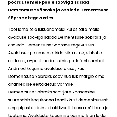
pöördute meie poole sooviga saada
Dementsuse Sõbraks ja osaleda Dementsuse
Sõprade tegevustes
Töötleme teie isikuandmeid, kui esitate meile
avalduse sooviga saada Dementsuse Sõbraks ja
osaleda Dementsuse Sõprade tegevustes.
Avalduses palume märkida isiku nime, elukoha
aadressi, e-posti aadressi ning telefoni numbrit.
Andmed kogume avalduse alusel, kus
Dementsuse Sõbraks soovinud isik märgib oma
andmed ise eeltäidetud vormile.
Dementsuse Sõbraks soovijate kaasamine
suurendab kogukonna teadlikkust dementsusest
ning julgustab inimesi aktiivselt kaasa mõtlema ja
toetama. Avalduste kogumise eesmärk on leida