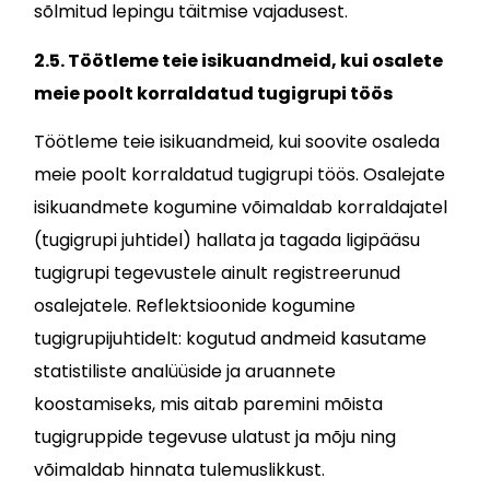
sõlmitud lepingu täitmise vajadusest.
2.5. Töötleme teie isikuandmeid, kui osalete
meie poolt korraldatud tugigrupi töös
Töötleme teie isikuandmeid, kui soovite osaleda
meie poolt korraldatud tugigrupi töös. Osalejate
isikuandmete kogumine võimaldab korraldajatel
(tugigrupi juhtidel) hallata ja tagada ligipääsu
tugigrupi tegevustele ainult registreerunud
osalejatele. Reflektsioonide kogumine
tugigrupijuhtidelt: kogutud andmeid kasutame
statistiliste analüüside ja aruannete
koostamiseks, mis aitab paremini mõista
tugigruppide tegevuse ulatust ja mõju ning
võimaldab hinnata tulemuslikkust.