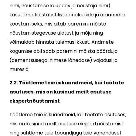
nimi, nõustamise kuupäev ja nõustaja nimi)
kasutame ka statistiliste analüüside ja aruannete
koostamiseks, mis aitab paremini mõista
nõustamistegevuse ulatust ja mõju ning
võimaldab hinnata tulemuslikkust. Andmete
kogumise abil saab paremini mõista pöörduja
(dementsusega inimese lähedase) vajadusi ja
muresid.
2.2. Töötleme teie isikuandmeid, kui töötate
asutuses, mis on küsinud meilt asutuse
ekspertnõustamist
Töötleme teie isikuandmeid, kui töötate asutuses,
mis on küsinud meilt asutuse ekspertnõustamist
ning suhtleme teie tööandjaga teie vahendusel