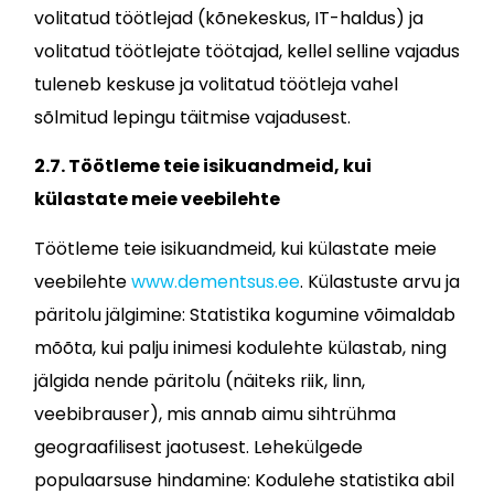
volitatud töötlejad (kõnekeskus, IT-haldus) ja
volitatud töötlejate töötajad, kellel selline vajadus
tuleneb keskuse ja volitatud töötleja vahel
sõlmitud lepingu täitmise vajadusest.
2.7. Töötleme teie isikuandmeid, kui
külastate meie veebilehte
Töötleme teie isikuandmeid, kui külastate meie
veebilehte
www.dementsus.ee
. Külastuste arvu ja
päritolu jälgimine: Statistika kogumine võimaldab
mõõta, kui palju inimesi kodulehte külastab, ning
jälgida nende päritolu (näiteks riik, linn,
veebibrauser), mis annab aimu sihtrühma
geograafilisest jaotusest. Lehekülgede
populaarsuse hindamine: Kodulehe statistika abil