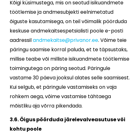
Kõigi küsimustega, mis on seotud isikuandmete
töötlemise ja andmesubjekti eelnimetatud
õiguste kasutamisega, on teil võimalik pöörduda
keskuse andmekaitsespetsialisti poole e-posti
aadressil
andmekaitse@privanor.ee
. Võime teie
päringu saamise korral paluda, et te täpsustaks,
millise teabe või milliste isikuandmete töötlemise
toimingutega on päring seotud. Päringule
vastame 30 päeva jooksul alates selle saamisest.
Kui selgub, et päringule vastamiseks on vaja
rohkem aega, võime vastamise tähtaega
mõistliku aja võrra pikendada.
3.6. Õigus pöörduda järelevalveasutuse või
kohtu poole