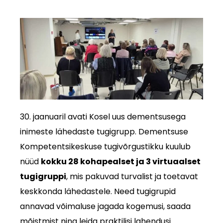
30. jaanuaril avati Kosel uus dementsusega
inimeste lähedaste tugigrupp. Dementsuse
Kompetentsikeskuse tugivõrgustikku kuulub
nüüd
kokku 28 kohapealset ja 3 virtuaalset
tugigruppi
, mis pakuvad turvalist ja toetavat
keskkonda lähedastele. Need tugigrupid
annavad võimaluse jagada kogemusi, saada
mõistmist ning leida praktilisi lahendusi