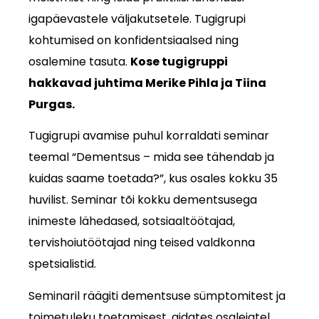
igapäevastele väljakutsetele. Tugigrupi
kohtumised on konfidentsiaalsed ning
osalemine tasuta.
Kose tugigruppi
hakkavad juhtima Merike Pihla ja Tiina
Purgas.
Tugigrupi avamise puhul korraldati seminar
teemal “Dementsus – mida see tähendab ja
kuidas saame toetada?”, kus osales kokku 35
huvilist. Seminar tõi kokku dementsusega
inimeste lähedased, sotsiaaltöötajad,
tervishoiutöötajad ning teised valdkonna
spetsialistid.
Seminaril räägiti dementsuse sümptomitest ja
toimetuleku toetamisest, aidates osalejatel