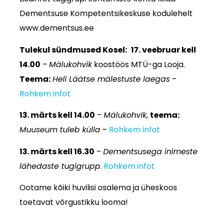
Dementsuse Kompetentsikeskuse kodulehelt
www.dementsus.ee
Tulekul sündmused Kosel:
17. veebruar kell
14.00
–
Mälukohvik
koostöös MTÜ-ga Looja.
Teema:
Heli Läätse mälestuste laegas
–
Rohkem infot
13. märts kell 14.00
–
Mälukohvik
,
teema:
Muuseum tuleb külla
–
Rohkem infot
13. märts kell 16.30
–
Dementsusega inimeste
lähedaste tugigrupp
.
Rohkem infot
Ootame kõiki huvilisi osalema ja üheskoos
toetavat võrgustikku looma!