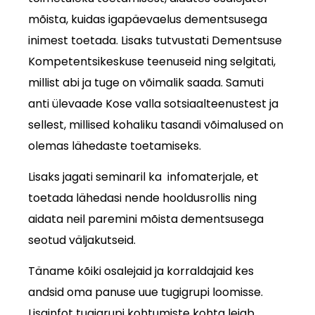
mõista, kuidas igapäevaelus dementsusega
inimest toetada. Lisaks tutvustati Dementsuse
Kompetentsikeskuse teenuseid ning selgitati,
millist abi ja tuge on võimalik saada. Samuti
anti ülevaade Kose valla sotsiaalteenustest ja
sellest, millised kohaliku tasandi võimalused on
olemas lähedaste toetamiseks.
Lisaks jagati seminaril ka infomaterjale, et
toetada lähedasi nende hooldusrollis ning
aidata neil paremini mõista dementsusega
seotud väljakutseid.
Täname kõiki osalejaid ja korraldajaid kes
andsid oma panuse uue tugigrupi loomisse.
Lisainfot tugigrupi kohtumiste kohta leiab