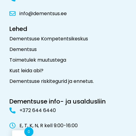
info@dementsus.ee
Lehed
Dementsuse Kompetentsikeskus
Dementsus
Toimetulek muutustega
Kust leida abi?
Dementsuse riskitegurid ja ennetus
.
Dementsuse info- ja usaldusliin
+372 644 6440
E, T, K, N, R kell 9:00-16:00
0