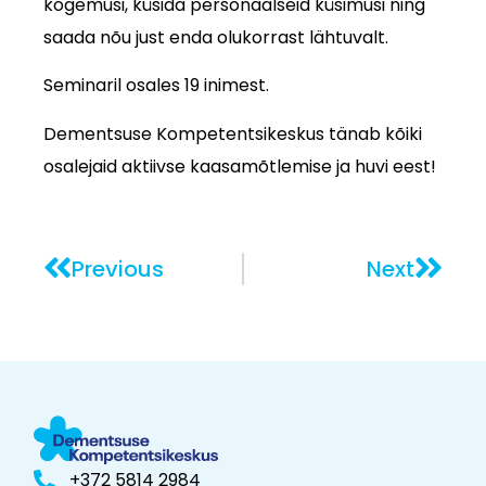
kogemusi, küsida personaalseid küsimusi ning
saada nõu just enda olukorrast lähtuvalt.
Seminaril osales 19 inimest.
Dementsuse Kompetentsikeskus tänab kõiki
osalejaid aktiivse kaasamõtlemise ja huvi eest!
Previous
Next
+372 5814 2984