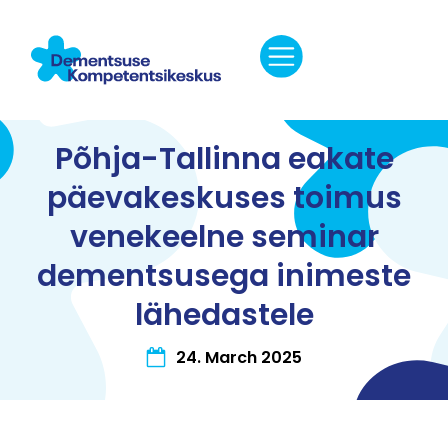
Põhja-Tallinna eakate
päevakeskuses toimus
venekeelne seminar
dementsusega inimeste
lähedastele
24. March 2025