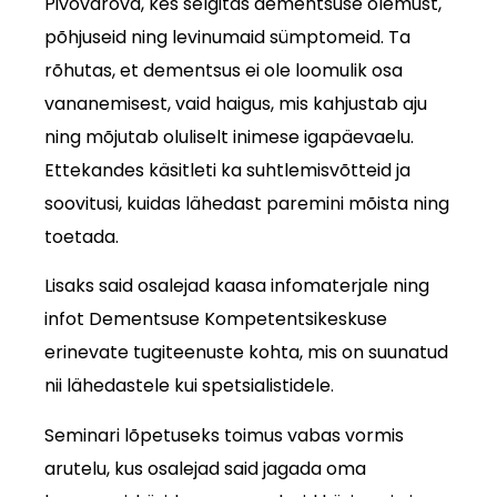
Pivovarova, kes selgitas dementsuse olemust,
põhjuseid ning levinumaid sümptomeid. Ta
rõhutas, et dementsus ei ole loomulik osa
vananemisest, vaid haigus, mis kahjustab aju
ning mõjutab oluliselt inimese igapäevaelu.
Ettekandes käsitleti ka suhtlemisvõtteid ja
soovitusi, kuidas lähedast paremini mõista ning
toetada.
Lisaks said osalejad kaasa infomaterjale ning
infot Dementsuse Kompetentsikeskuse
erinevate tugiteenuste kohta, mis on suunatud
nii lähedastele kui spetsialistidele.
Seminari lõpetuseks toimus vabas vormis
arutelu, kus osalejad said jagada oma