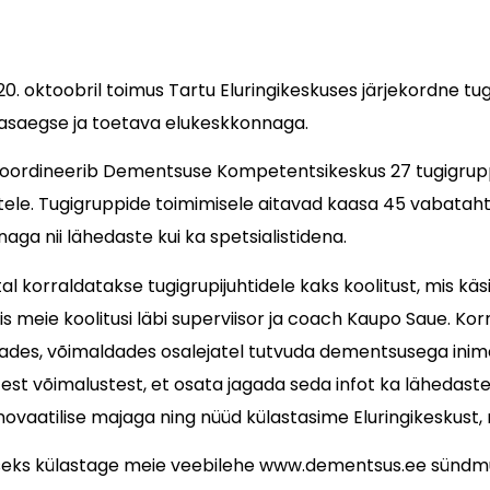
20. oktoobril toimus Tartu Eluringikeskuses järjekordne tug
asaegse ja toetava elukeskkonnaga.
koordineerib Dementsuse Kompetentsikeskus 27 tugigrup
ele. Tugigruppide toimimisele aitavad kaasa 45 vabatahtl
aga nii lähedaste kui ka spetsialistidena.
tal korraldatakse tugigrupijuhtidele kaks koolitust, mis kä
iis meie koolitusi läbi superviisor ja coach Kaupo Saue. Ko
ades, võimaldades osalejatel tutvuda dementsusega inime
est võimalustest, et osata jagada seda infot ka lähedast
vaatilise majaga ning nüüd külastasime Eluringikeskust, 
dmiseks külastage meie veebilehe www.dementsus.ee sündmu