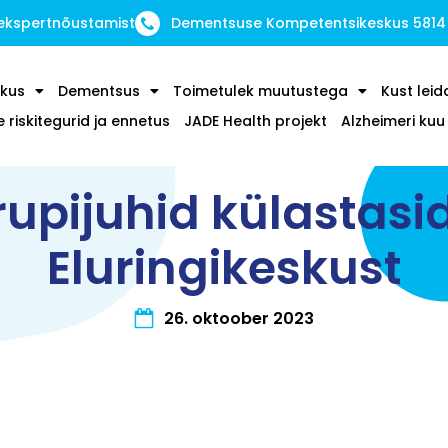
 ekspertnõustamist
Dementsuse Kompetentsikeskus 5814
kus
Dementsus
Toimetulek muutustega
Kust leid
riskitegurid ja ennetus
JADE Health projekt
Alzheimeri ku
upijuhid külastasi
Eluringikeskust
26. oktoober 2023