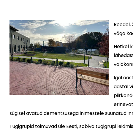
Reedel, 
väga ka
Hetkel 
lähedast
valdkonn
Igal aas
aastal v
piirkond
erinevat
sügisel avatud dementsusega inimestele suunatud inno
Tugigrupid toimuvad üle Eesti, sobiva tugigrupi lei