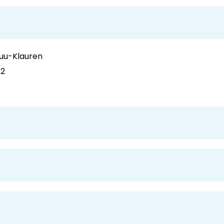
Puu-Klauren
52