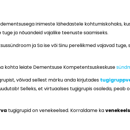
n dementsusega inimeste lähedastele kohtumiskohaks, ku
le tuge ja nõuandeid vajalike teenuste saamiseks.
sussündroom ja Sa ise või Sinu pereliikmed vajavad tuge, s
 koha kohta leiate Dementsuse Kompetentsuskeskuse
sündm
grupist, võivad sellest märku anda kirjutades
tugigruppv
udutab! Selleks, et virtuaalses tugigrupis osaleda, peab 
rva
tugigrupid on venekeelsed. Korraldame ka
venekeelse