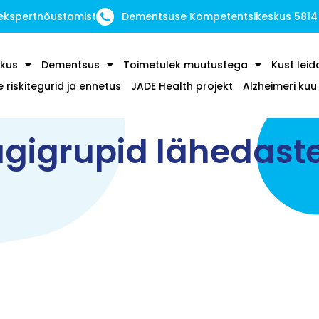
 ekspertnõustamist
Dementsuse Kompetentsikeskus 5814
kus
Dementsus
Toimetulek muutustega
Kust leid
riskitegurid ja ennetus
JADE Health projekt
Alzheimeri ku
gigrupid lähedast