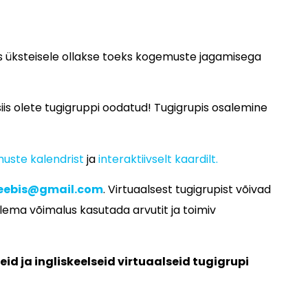
s üksteisele ollakse toeks kogemuste jagamisega
iis olete tugigruppi oodatud! Tugigrupis osalemine
uste kalendrist
ja
interaktiivselt kaardilt.
eebis@gmail.com
. Virtuaalsest tugigrupist võivad
olema võimalus kasutada arvutit ja toimiv
id ja ingliskeelseid virtuaalseid tugigrupi