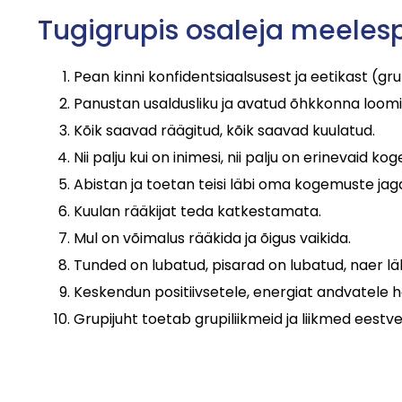
Tugigrupis osaleja meeles
Pean kinni konfidentsiaalsusest ja eetikast (gru
Panustan usaldusliku ja avatud õhkkonna loomi
Kõik saavad räägitud, kõik saavad kuulatud.
Nii palju kui on inimesi, nii palju on erinevaid k
Abistan ja toetan teisi läbi oma kogemuste jag
Kuulan rääkijat teda katkestamata.
Mul on võimalus rääkida ja õigus vaikida.
Tunded on lubatud, pisarad on lubatud, naer lä
Keskendun positiivsetele, energiat andvatele h
Grupijuht toetab grupiliikmeid ja liikmed eestve