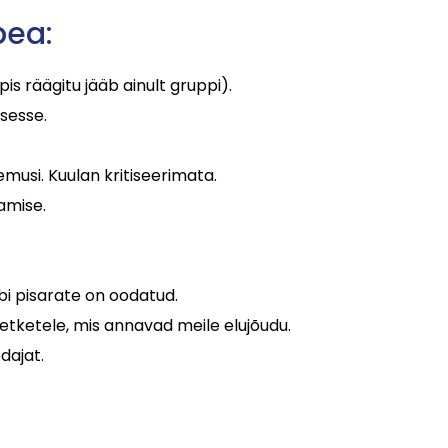
pea:
pis räägitu jääb ainult gruppi).
sesse.
ogemusi. Kuulan kritiseerimata.
amise.
bi pisarate on oodatud.
etketele, mis annavad meile elujõudu.
dajat.