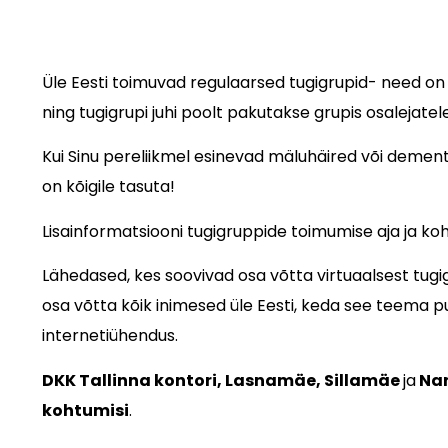
Üle Eesti toimuvad regulaarsed tugigrupid- need o
ning tugigrupi juhi poolt pakutakse grupis osalejate
Kui Sinu pereliikmel esinevad mäluhäired või dement
on kõigile tasuta!
Lisainformatsiooni tugigruppide toimumise aja ja
Lähedased, kes soovivad osa võtta virtuaalsest tugi
osa võtta kõik inimesed üle Eesti, keda see teema pu
internetiühendus.
DKK Tallinna kontori, Lasnamäe, Sillamäe
ja
Na
kohtumisi
.