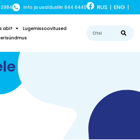
RUS
ENG
 2984
Info ja usaldusliin 644 6440
a abi?
Lugemissoovitused
u erisündmus
ele