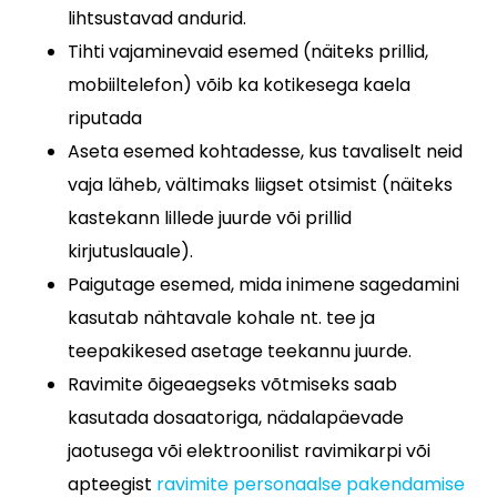
lihtsustavad andurid.
Tihti vajaminevaid esemed (näiteks prillid,
mobiiltelefon) võib ka kotikesega kaela
riputada
Aseta esemed kohtadesse, kus tavaliselt neid
vaja läheb, vältimaks liigset otsimist (näiteks
kastekann lillede juurde või prillid
kirjutuslauale).
Paigutage esemed, mida inimene sagedamini
kasutab nähtavale kohale nt. tee ja
teepakikesed asetage teekannu juurde.
Ravimite õigeaegseks võtmiseks saab
kasutada dosaatoriga, nädalapäevade
jaotusega või elektroonilist ravimikarpi või
apteegist
ravimite personaalse pakendamise