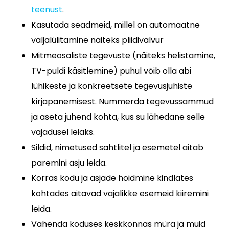
teenust
.
Kasutada seadmeid, millel on automaatne
väljalülitamine näiteks pliidivalvur
Mitmeosaliste tegevuste (näiteks helistamine,
TV-puldi käsitlemine) puhul võib olla abi
lühikeste ja konkreetsete tegevusjuhiste
kirjapanemisest. Nummerda tegevussammud
ja aseta juhend kohta, kus su lähedane selle
vajadusel leiaks.
Sildid, nimetused sahtlitel ja esemetel aitab
paremini asju leida.
Korras kodu ja asjade hoidmine kindlates
kohtades aitavad vajalikke esemeid kiiremini
leida.
Vähenda koduses keskkonnas müra ja muid