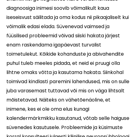
diagnoosiga inimesi soovib võimalikult kaua
iseseisvust säilitada ja oma kodus nii pikaajaliselt kui
võimalik edasi elada. Süvenevad vaimsed ja
füüsilised probleemid võivad siiski hakata järjest
enam raskendama igapäevast turvalist
toimetulekut. Kõikide kohanduste ja abivahendite
puhul tuleb meeles pidada, et neid ei pruugi olla
lihtne omaks võtta ja kasutama hakata. Siinkohal
toimivad kindlasti paremini lahendused, mis on sulle
juba varasemast tuttavad või mis on väga lihtsalt
mõistetavad. Näiteks on vähetõenäoline, et
inimene, kes ei ole oma elus kunagi
kalendermärkmikku kasutanud, võtab selle haiguse
süvenedes kasutusele. Probleemide ja küsimuste
korral konsulteeri julgesti kliinilise neuropsühholoogi