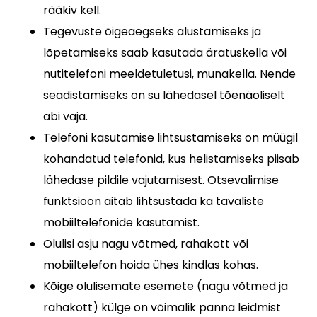
rääkiv kell.
Tegevuste õigeaegseks alustamiseks ja
lõpetamiseks saab kasutada äratuskella või
nutitelefoni meeldetuletusi, munakella. Nende
seadistamiseks on su lähedasel tõenäoliselt
abi vaja.
Telefoni kasutamise lihtsustamiseks on müügil
kohandatud telefonid, kus helistamiseks piisab
lähedase pildile vajutamisest. Otsevalimise
funktsioon aitab lihtsustada ka tavaliste
mobiiltelefonide kasutamist.
Olulisi asju nagu võtmed, rahakott või
mobiiltelefon hoida ühes kindlas kohas.
Kõige olulisemate esemete (nagu võtmed ja
rahakott) külge on võimalik panna leidmist