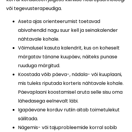
või tegevusterapeudiga.
Aseta ajas orienteerumist toetavad
abivahendid nagu suur kell ja seinakalender
nähtavale kohale.
Võimalusel kasuta kalendrit, kus on koheselt
märgatav tänane kuupäev, näiteks punase
ruuduga märgitud.
Koostada võib päeva-, nädala- või kuuplaani,
mis tuleks riputada korteris nähtavale kohale.
Päevaplaani koostamisel aruta selle sisu oma
lähedasega eelnevalt läbi.
Igapäevane korduv rutiin aitab toimetulekut
säilitada.
Nägemis- või tajuprobleemide korral sobib