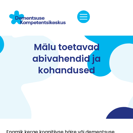
Mälu toetavad
abivahendid ja
kohandused
Enamik kerge kognitiivse häire või dementsuse