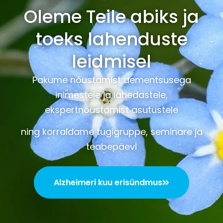
Oleme Teile abiks ja
toeks lahenduste
leidmisel
Pakume nõustamist dementsusega
inimestele ja lähedastele,
ekspertnõustamist asutustele
ning korraldame tugigruppe, seminare ja
teabepäevi
Alzheimeri kuu erisündmus