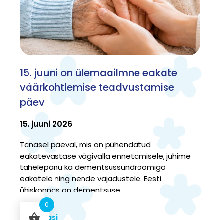
15. juuni on ülemaailmne eakate
väärkohtlemise teadvustamise
päev
15. juuni 2026
Tänasel päeval, mis on pühendatud
eakatevastase vägivalla ennetamisele, juhime
tähelepanu ka dementsussündroomiga
eakatele ning nende vajadustele. Eesti
ühiskonnas on dementsuse
0
Loe edasi