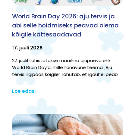
World Brain Day 2026: aju tervis ja
abi selle hoidmiseks peavad olema
kõigile kättesaadavad
17. juuli 2026
22. juulil tähistatakse maailma ajupäeva ehk
World Brain Day’d, mille tänavune teema „Aju
tervis: ligipääs kõigile“ rõhutab, et igaühel peab
Loe edasi