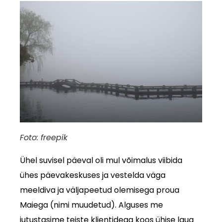
Foto: freepik
Ühel suvisel päeval oli mul võimalus viibida
ühes päevakeskuses ja vestelda väga
meeldiva ja väljapeetud olemisega proua
Maiega (nimi muudetud). Alguses me
jutustasime teiste klientidega koos ühise laua