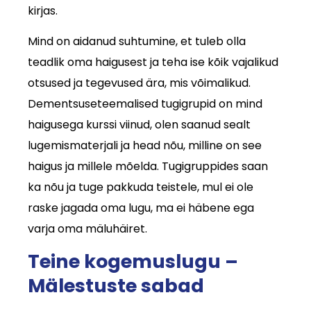
kirjas.
Mind on aidanud suhtumine, et tuleb olla
teadlik oma haigusest ja teha ise kõik vajalikud
otsused ja tegevused ära, mis võimalikud.
Dementsuseteemalised tugigrupid on mind
haigusega kurssi viinud, olen saanud sealt
lugemismaterjali ja head nõu, milline on see
haigus ja millele mõelda. Tugigruppides saan
ka nõu ja tuge pakkuda teistele, mul ei ole
raske jagada oma lugu, ma ei häbene ega
varja oma mäluhäiret.
Teine kogemuslugu –
Mälestuste sabad