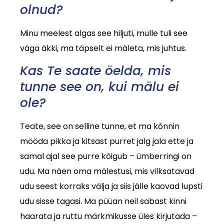
olnud?
Minu meelest algas see hiljuti, mulle tuli see
väga äkki, ma täpselt ei mäleta, mis juhtus.
Kas Te saate öelda, mis
tunne see on, kui mälu ei
ole?
Teate, see on selline tunne, et ma kõnnin
mööda pikka ja kitsast purret jalg jala ette ja
samal ajal see purre kõigub – ümberringi on
udu. Ma näen oma mälestusi, mis vilksatavad
udu seest korraks välja ja siis jälle kaovad lupsti
udu sisse tagasi. Ma püüan neil sabast kinni
haarata ja ruttu märkmikusse üles kirjutada –