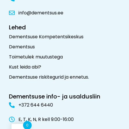
info@dementsus.ee
Lehed
Dementsuse Kompetentsikeskus
Dementsus
Toimetulek muutustega
Kust leida abi?
Dementsuse riskitegurid ja ennetus
.
Dementsuse info- ja usaldusliin
+372 644 6440
E, T, K, N, R kell 9:00-16:00
0