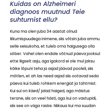
Kuidas on Alzheimeri
diagnoos muutnud Teie
suhtumist ellu?
Kuna ma olen juba 34 aastat olnud
liikumispuudega inimene, siis võtsin juba ammu
selle seisukoha, et tuleb oma haigusega olla
sõber. Vahel olen endale võtnud päeva jooksul
ette liigselt asju, aga igakord ei ole mul jaksu
kõike lõpuni teha ja asjad jäävad pooleli, siis
mõtlen, et ah las need asjad siis ootavad seda
päeva kui tuleb rohkem energiat ja tahtmist.
Kui sul on käed/ jalad haiged, aga mõistus
terane, siis on veel hästi, aga kui on vastupidi,
siis see on väga raske. Niikaua kui ma suudan