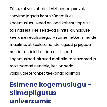
Täna, rahvusvahelisel Alzheimeri päeval,
soovime jagada kahte südamlikku
kogemuslugu. Need on lood kahest vaprust
täis naisest, kes seisavad silmitsi ajuhaiguse
keerulise reaalsusega. Astume hetkeks nende
maailma, et kuulata nende lugusid ja jagada
nende tundeid. Loodame, et need
kogemuslood aitavad meil olla toetavamad ja
mõistvamad nendele, kes on seda
väljakutseterohket teekonda läbimas.
Esimene kogemuslugu –
Silmapilgutus
universumis