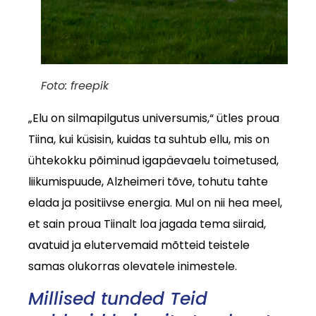
Foto: freepik
„Elu on silmapilgutus universumis,“ ütles proua
Tiina, kui küsisin, kuidas ta suhtub ellu, mis on
ühtekokku põiminud igapäevaelu toimetused,
liikumispuude, Alzheimeri tõve, tohutu tahte
elada ja positiivse energia. Mul on nii hea meel,
et sain proua Tiinalt loa jagada tema siiraid,
avatuid ja elutervemaid mõtteid teistele
samas olukorras olevatele inimestele.
Millised tunded Teid