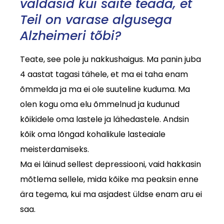
valdasid kui saite teada, et
Teil on varase algusega
Alzheimeri tõbi?
Teate, see pole ju nakkushaigus. Ma panin juba
4 aastat tagasi tähele, et ma ei taha enam
õmmelda ja ma ei ole suuteline kuduma. Ma
olen kogu oma elu õmmelnud ja kudunud
kõikidele oma lastele ja lähedastele. Andsin
kõik oma lõngad kohalikule lasteaiale
meisterdamiseks.
Ma ei läinud sellest depressiooni, vaid hakkasin
mõtlema sellele, mida kõike ma peaksin enne
ära tegema, kui ma asjadest üldse enam aru ei
saa.