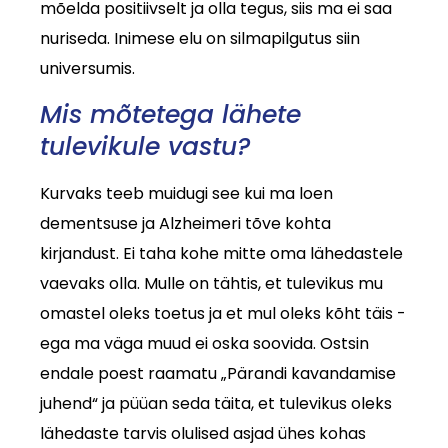
mõelda positiivselt ja olla tegus, siis ma ei saa
nuriseda. Inimese elu on silmapilgutus siin
universumis.
Mis mõtetega lähete
tulevikule vastu?
Kurvaks teeb muidugi see kui ma loen
dementsuse ja Alzheimeri tõve kohta
kirjandust. Ei taha kohe mitte oma lähedastele
vaevaks olla. Mulle on tähtis, et tulevikus mu
omastel oleks toetus ja et mul oleks kõht täis -
ega ma väga muud ei oska soovida. Ostsin
endale poest raamatu „Pärandi kavandamise
juhend“ ja püüan seda täita, et tulevikus oleks
lähedaste tarvis olulised asjad ühes kohas