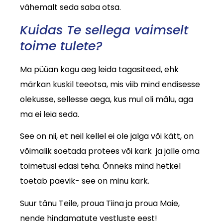
vähemalt seda saba otsa.
Kuidas Te sellega vaimselt
toime tulete?
Ma püüan kogu aeg leida tagasiteed, ehk
märkan kuskil teeotsa, mis viib mind endisesse
olekusse, sellesse aega, kus mul oli mälu, aga
ma ei leia seda.
See on nii, et neil kellel ei ole jalga või kätt, on
võimalik soetada protees või kark ja jälle oma
toimetusi edasi teha. Õnneks mind hetkel
toetab päevik- see on minu kark.
Suur tänu Teile, proua Tiina ja proua Maie,
nende hindamatute vestluste eest!