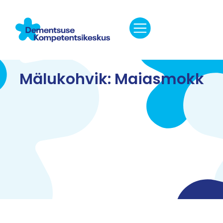
Mälukohvik: Maiasmokk