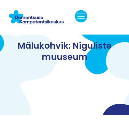
Mälukohvik: Niguliste
muuseum