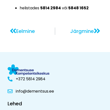
helistades
5814 2984
või
5848 1652
Eelmine
Järgmine
+372 5814 2984
info@dementsus.ee
Lehed