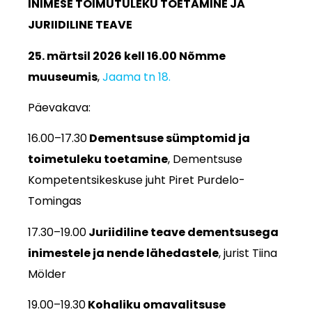
INIMESE TOIMUTULEKU TOETAMINE JA
JURIIDILINE TEAVE
25. märtsil 2026 kell 16.00
Nõmme
muuseumis
,
Jaama tn 18.
Päevakava:
16.00–17.30
Dementsuse sümptomid ja
toimetuleku toetamine
, Dementsuse
Kompetentsikeskuse juht Piret Purdelo-
Tomingas
17.30–19.00
Juriidiline teave dementsusega
inimestele ja nende lähedastele
, jurist Tiina
Mölder
19.00–19.30
Kohaliku omavalitsuse