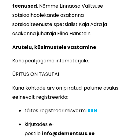
teenused
, Nõmme Linnaosa Valitsuse
sotsiaalhoolekande osakonna
sotsiaalteenuste spetsialist Kaja Adra ja
osakonna juhataja Elina Hanstein.
Arutelu, küsimustele vastamine
Kohapeal jagame infomaterjale.
ÜRITUS ON TASUTA!
Kuna kohtade arv on piiratud, palume osalus
eelnevalt registreerida:
täites registreerimisvormi
SIIN
kirjutades e-
postile
info@dementsus.ee