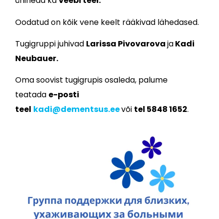
ühineda ka
veebi teel.
Oodatud on kõik vene keelt rääkivad lähedased.
Tugigruppi juhivad
Larissa Pivovarova
ja
Kadi
Neubauer.
Oma soovist tugigrupis osaleda, palume
teatada
e-posti
teel
kadi@dementsus.ee
või
tel 5848 1652
.