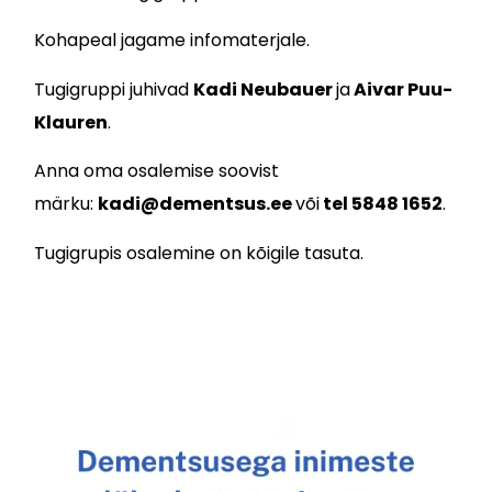
Kohapeal jagame infomaterjale.
Tugigruppi juhivad
Kadi Neubauer
ja
Aivar Puu-
Klauren
.
Anna oma osalemise soovist
märku:
kadi@dementsus.ee
või
tel 5848 1652
.
Tugigrupis osalemine on kõigile tasuta.