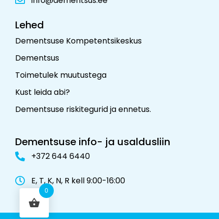
info@dementsus.ee
Lehed
Dementsuse Kompetentsikeskus
Dementsus
Toimetulek muutustega
Kust leida abi?
Dementsuse riskitegurid ja ennetus
.
Dementsuse info- ja usaldusliin
+372 644 6440
E, T, K, N, R kell 9:00-16:00
0