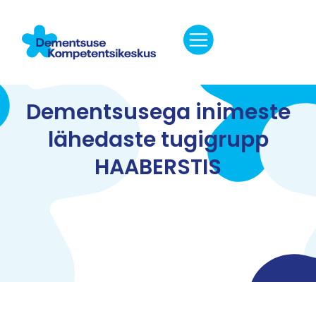
Dementsusega inimeste
lähedaste tugigrupp
HAABERSTIS