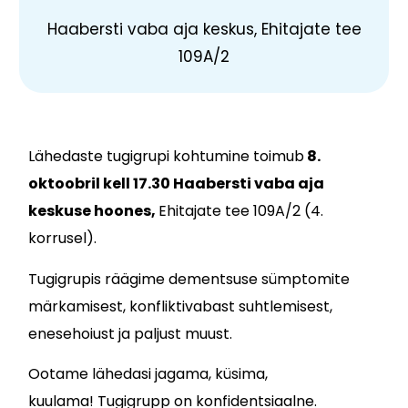
Haabersti vaba aja keskus, Ehitajate tee
109A/2
Lähedaste tugigrupi kohtumine toimub
8
.
oktoobril kell 17.30
Haabersti vaba aja
keskuse hoones,
Ehitajate tee 109A/2 (4.
korrusel).
Tugigrupis räägime dementsuse sümptomite
märkamisest, konfliktivabast suhtlemisest,
enesehoiust ja paljust muust.
Ootame lähedasi jagama, küsima,
kuulama!
Tugigrupp on konfidentsiaalne.