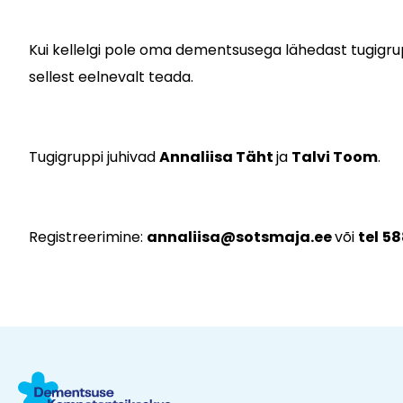
Kui kellelgi pole oma dementsusega lähedast tugigrupi 
sellest eelnevalt teada.
Tugigruppi juhivad
Annaliisa Täht
ja
Talvi Toom
.
Registreerimine:
annaliisa@sotsmaja.ee
või
tel
58