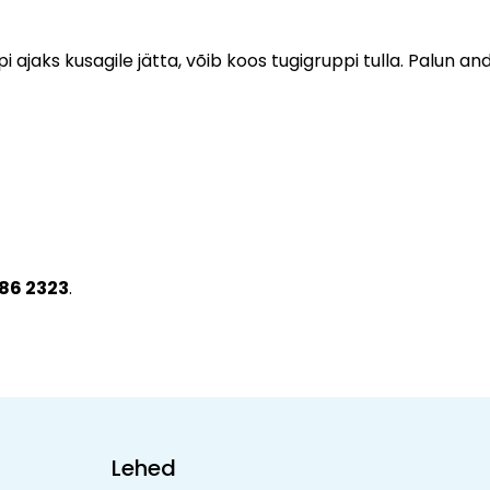
ajaks kusagile jätta, võib koos tugigruppi tulla. Palun an
86 2323
.
Lehed