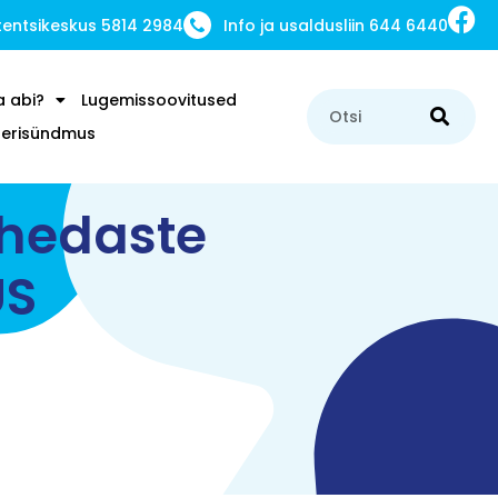
ntsikeskus 5814 2984
Info ja usaldusliin 644 6440
a abi?
Lugemissoovitused
u erisündmus
ähedaste
US