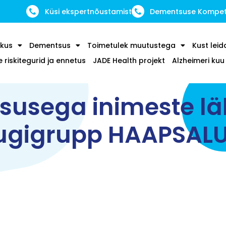
Küsi ekspertnõustamist
Dementsuse Kompete
kus
Dementsus
Toimetulek muutustega
Kust leid
riskitegurid ja ennetus
JADE Health projekt
Alzheimeri ku
usega inimeste l
ugigrupp HAAPSAL