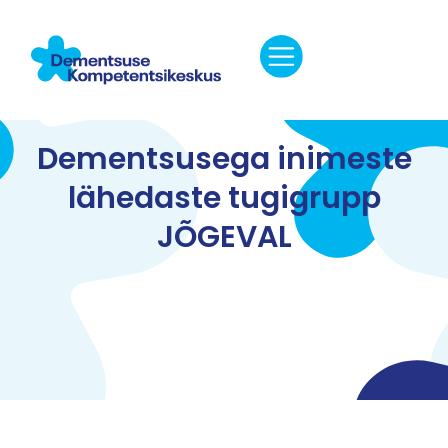
Dementsusega inimeste
lähedaste tugigrupp
JÕGEVAL