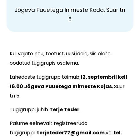
Jõgeva Puuetega Inimeste Koda, Suur tn
5
Kui vajate nõu, toetust, uusi ideid, siis olete
oodatud tugigrupis osalema.
Lähedaste tugigrupp toimub
12. septembril kell
16.00 Jõgeva Puuetega Inimeste Kojas
, Suur
tn 5.
Tugigruppi juhib
Terje Teder
.
Palume eelnevalt registreeruda
tugigruppi:
terjeteder77@gmail.com
või
tel.