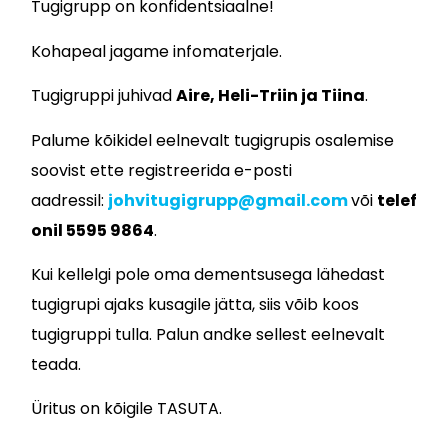
Tugigrupp on konfidentsiaalne!
Kohapeal jagame infomaterjale.
Tugigruppi juhivad
Aire, Heli-Triin ja Tiina
.
Palume kõikidel eelnevalt tugigrupis osalemise
soovist ette registreerida e-posti
aadressil:
johvitugigrupp@gmail.com
või
telef
onil 5595 9864
.
Kui kellelgi pole oma dementsusega lähedast
tugigrupi ajaks kusagile jätta, siis võib koos
tugigruppi tulla. Palun andke sellest eelnevalt
teada.
Üritus on kõigile TASUTA.