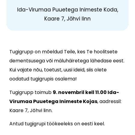
Ida-Virumaa Puuetega Inimeste Koda,
Kaare 7, Jõhvi linn
Tugigrupp on mõeldud Teile, kes Te hoolitsete
dementsusega või mäluhäiretega lähedase eest.
Kui vajate nõu, toetust, uusi ideid, siis olete
oodatud tugigrupis osalema!
Tugigrupp toimub
9. novemb
ril kell 11.00 Ida-
Virumaa Puuetega Inimeste Kojas
, aadressil:
Kaare 7, Jõhvi linn.
Antud tugigrupi töökeeleks on eesti keel.