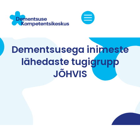
Dementsusega inimeste
lähedaste tugigrupp
JÕHVIS