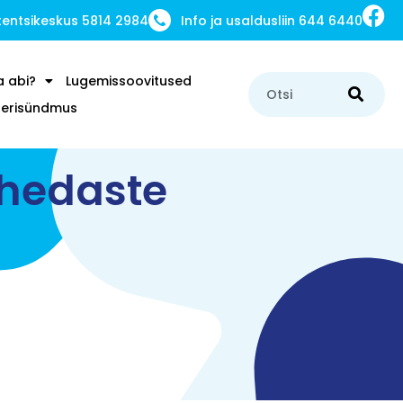
ntsikeskus 5814 2984
Info ja usaldusliin 644 6440
a abi?
Lugemissoovitused
u erisündmus
ähedaste