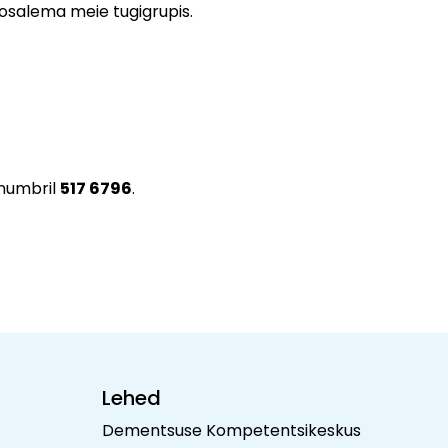
d osalema meie tugigrupis.
 numbril
517 6796
.
Lehed
Dementsuse Kompetentsikeskus