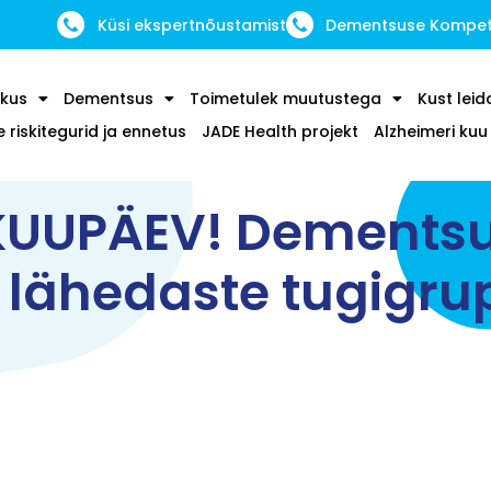
Küsi ekspertnõustamist
Dementsuse Kompete
kus
Dementsus
Toimetulek muutustega
Kust leid
riskitegurid ja ennetus
JADE Health projekt
Alzheimeri ku
KUUPÄEV! Dements
 lähedaste tugigru