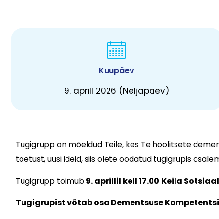
Kuupäev
9. aprill 2026 (Neljapäev)
Tugigrupp on mõeldud Teile, kes Te hoolitsete demen
toetust, uusi ideid, siis olete oodatud tugigrupis osale
Tugigrupp toimub
9. aprillil kell 17.00
Keila Sotsiaa
Tugigrupist võtab osa Dementsuse Kompetentsi