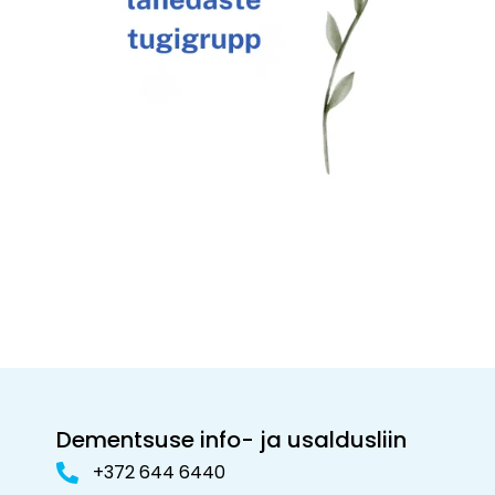
Dementsuse info- ja usaldusliin
+372 644 6440