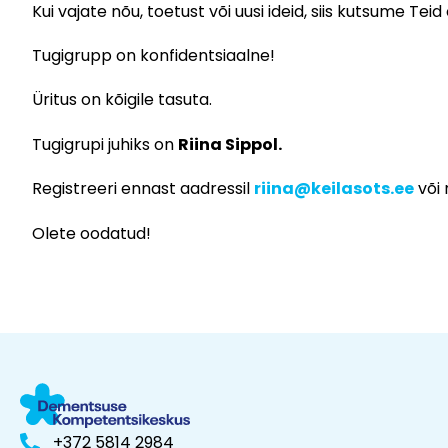
Kui vajate nõu, toetust või uusi ideid, siis kutsume Tei
Tugigrupp on konfidentsiaalne!
Üritus on kõigile tasuta.
Tugigrupi juhiks on
Riina Sippol.
Registreeri ennast aadressil
riina@keilasots.ee
või
Olete oodatud!
+372 5814 2984