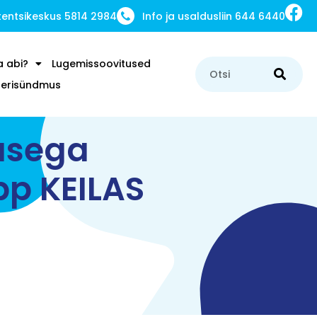
ntsikeskus 5814 2984
Info ja usaldusliin 644 6440
a abi?
Lugemissoovitused
u erisündmus
usega
pp KEILAS