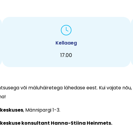
Kellaaeg
17.00
tsusega või mäluhäiretega lähedase eest. Kui vajate nõu,
ma!
lkeskuses
, Männipargi 1-3.
keskuse konsultant Hanna-Stiina Heinmets.