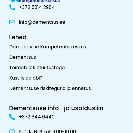
+372 5814 2984
info@dementsus.ee
Lehed
Dementsuse Kompetentsikeskus
Dementsus
Toimetulek muutustega
Kust leida abi?
Dementsuse riskitegurid ja ennetus
.
Dementsuse info- ja usaldusliin
+372 644 6440
E, T, K, N, R kell 9:00-16:00