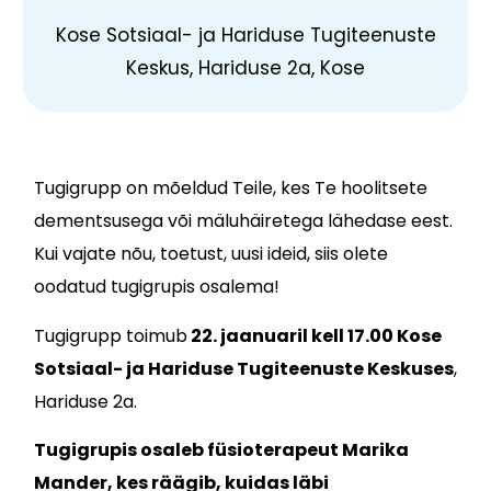
Kose Sotsiaal- ja Hariduse Tugiteenuste
Keskus, Hariduse 2a, Kose
Tugigrupp on mõeldud Teile, kes Te hoolitsete
dementsusega või mäluhäiretega lähedase eest.
Kui vajate nõu, toetust, uusi ideid, siis olete
oodatud tugigrupis osalema!
Tugigrupp toimub
22. jaanuaril kell 17.00 Kose
Sotsiaal- ja Hariduse Tugiteenuste Keskuses
,
Hariduse 2a.
Tugigrupis osaleb füsioterapeut Marika
Mander, kes räägib, kuidas läbi