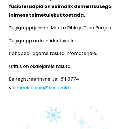
füsioteraapia on võimalik dementsusega
inimese toimetulekut toetada.
Tugigruppi juhivad Merike Pihla ja Tiina Purgas.
Tugigrupp on konfidentsiaalne.
Kohapeal jagame tasuta infomaterjale.
Üritus on osalejatele tasuta.
Eelregistreerimine: tel. 511 8774
või
merike.pihla@kosevald.ee
.