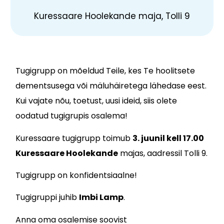
Kuressaare Hoolekande maja, Tolli 9
Tugigrupp on mõeldud Teile, kes Te hoolitsete
dementsusega või mäluhäiretega lähedase eest.
Kui vajate nõu, toetust, uusi ideid, siis olete
oodatud tugigrupis osalema!
Kuressaare tugigrupp toimub
3. juunil kell 17.00
Kuressaare Hoolekande
majas, aadressil Tolli 9.
Tugigrupp on konfidentsiaalne!
Tugigruppi juhib
Imbi Lamp
.
Anna oma osalemise soovist