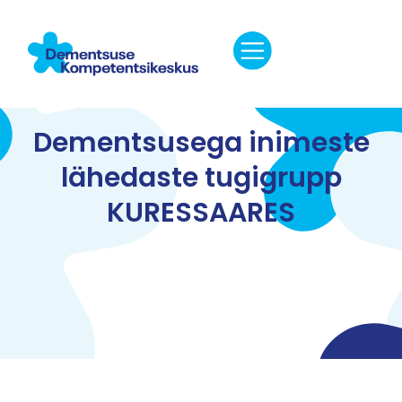
Dementsusega inimeste
lähedaste tugigrupp
KURESSAARES