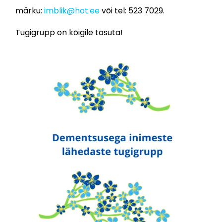
märku:
imblik@hot.ee
või tel: 523 7029.
Tugigrupp on kõigile tasuta!