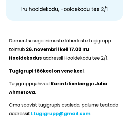
Iru hooldekodu, Hooldekodu tee 2/1
Dementsusega inimeste lähedaste tugigrupp
toimub
26. novembril kell 17.00 Iru
Hooldekodus
aadressil Hooldekodu tee 2/1.
Tugigrupi töökeel on vene keel
.
Tugigruppi juhivad
Karin Lilienberg
ja
Julia
Ahmetova
.
Oma soovist tugigrupis osaleda, palume teatada
aadressil:
Ltugigrupp@gmail.com
.