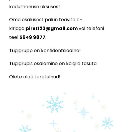
koduteenuse üksusest.
Oma osalusest palun teavita e-
kirjaga
piret123@gmail.com
või telefoni
teel
5649 9877
.
Tugigrupp on konfidentsiaalne!
Tugigrupis osalemine on kõigile tasuta.
Olete alati teretulnud!