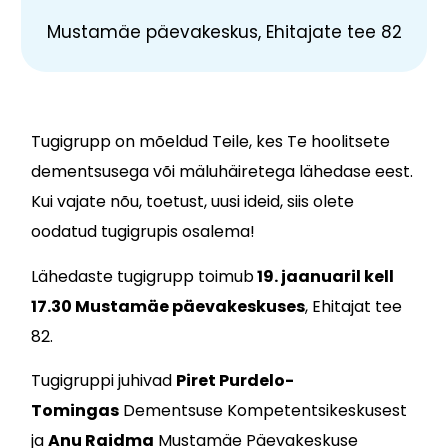
Mustamäe päevakeskus, Ehitajate tee 82
Tugigrupp on mõeldud Teile, kes Te hoolitsete
dementsusega või mäluhäiretega lähedase eest.
Kui vajate nõu, toetust, uusi ideid, siis olete
oodatud tugigrupis osalema!
Lähedaste tugigrupp toimub
19. jaanuaril
kell
17.30
Mustamäe päevakeskuses
, Ehitajat tee
82.
Tugigruppi juhivad
Piret Purdelo-
Tomingas
Dementsuse Kompetentsikeskusest
ja
Anu Raidma
Mustamäe Päevakeskuse