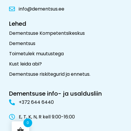
info@dementsus.ee
Lehed
Dementsuse Kompetentsikeskus
Dementsus
Toimetulek muutustega
Kust leida abi?
Dementsuse riskitegurid ja ennetus
.
Dementsuse info- ja usaldusliin
+372 644 6440
E, T, K, N, R kell 9:00-16:00
0