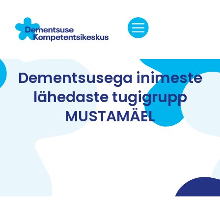
Dementsusega inimeste
lähedaste tugigrupp
MUSTAMÄEL