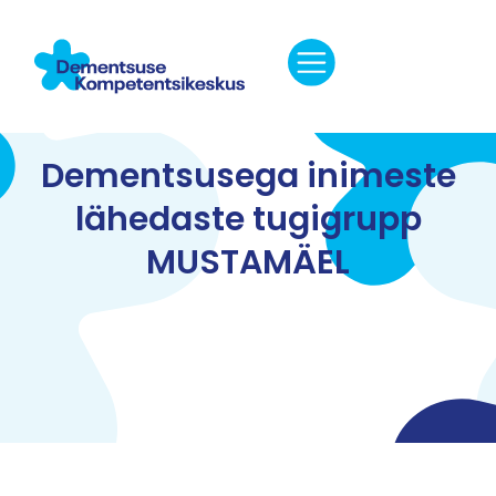
Dementsusega inimeste
lähedaste tugigrupp
MUSTAMÄEL