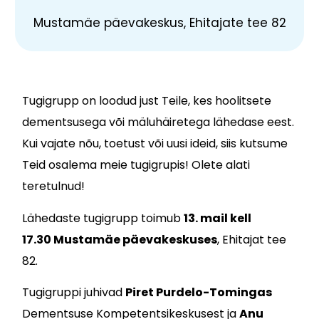
Mustamäe päevakeskus, Ehitajate tee 82
Tugigrupp on loodud just Teile, kes hoolitsete
dementsusega või mäluhäiretega lähedase eest.
Kui vajate nõu, toetust või uusi ideid, siis kutsume
Teid osalema meie tugigrupis! Olete alati
teretulnud!
Lähedaste tugigrupp toimub
13. mail kell
17.30
Mustamäe päevakeskuses
, Ehitajat tee
82.
Tugigruppi juhivad
Piret Purdelo-Tomingas
Dementsuse Kompetentsikeskusest ja
Anu