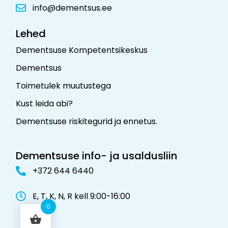
info@dementsus.ee
Lehed
Dementsuse Kompetentsikeskus
Dementsus
Toimetulek muutustega
Kust leida abi?
Dementsuse riskitegurid ja ennetus
.
Dementsuse info- ja usaldusliin
+372 644 6440
E, T, K, N, R kell 9:00-16:00
0