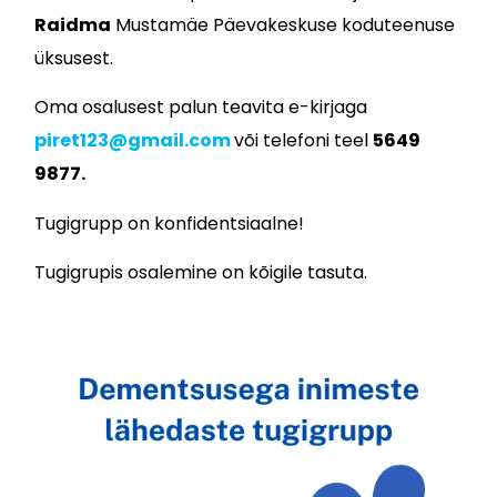
Raidma
Mustamäe Päevakeskuse koduteenuse
üksusest.
Oma osalusest palun teavita e-kirjaga
piret123@gmail.com
või telefoni teel
5649
9877.
Tugigrupp on konfidentsiaalne!
Tugigrupis osalemine on kõigile tasuta.