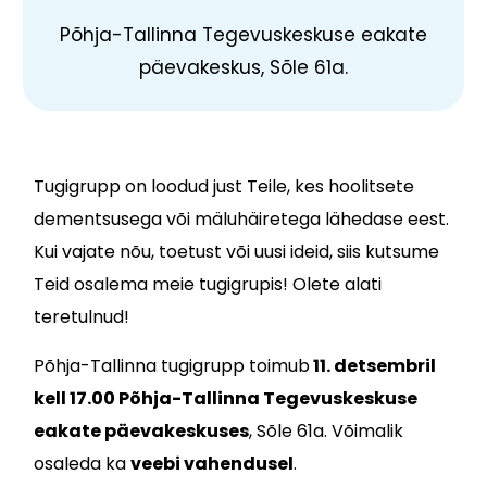
Põhja-Tallinna Tegevuskeskuse eakate
päevakeskus, Sõle 61a.
Tugigrupp on loodud just Teile, kes hoolitsete
dementsusega või mäluhäiretega lähedase eest.
Kui vajate nõu, toetust või uusi ideid, siis kutsume
Teid osalema meie tugigrupis! Olete alati
teretulnud!
Põhja-Tallinna tugigrupp toimub
11. detsembril
kell 17.00 Põhja-Tallinna Tegevuskeskuse
eakate päevakeskuses
, Sõle 61a. Võimalik
osaleda ka
veebi vahendusel
.