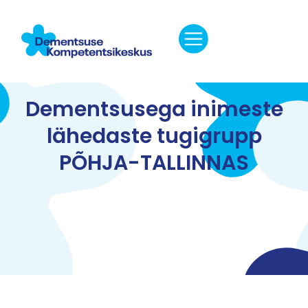
Dementsusega inimeste
lähedaste tugigrupp
PÕHJA-TALLINNAS