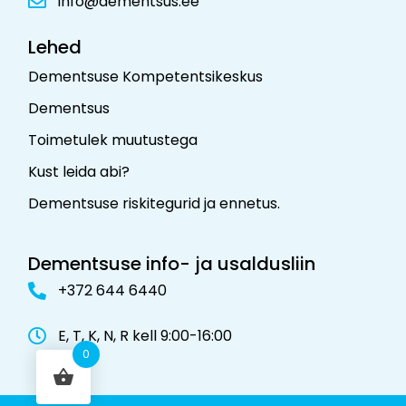
info@dementsus.ee
Lehed
Dementsuse Kompetentsikeskus
Dementsus
Toimetulek muutustega
Kust leida abi?
Dementsuse riskitegurid ja ennetus
.
Dementsuse info- ja usaldusliin
+372 644 6440
E, T, K, N, R kell 9:00-16:00
0