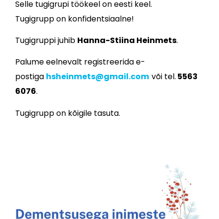
Selle tugigrupi töökeel on eesti keel.
Tugigrupp on konfidentsiaalne!
Tugigruppi juhib
Hanna-Stiina Heinmets
.
Palume eelnevalt registreerida e-
postiga
hsheinmets@gmail.com
või tel.
5563
6076
.
Tugigrupp on kõigile tasuta.