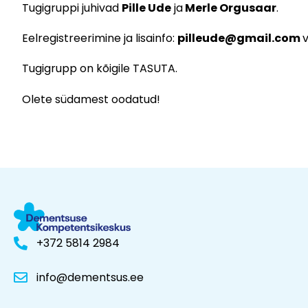
Tugigruppi juhivad
Pille Ude
ja
Merle Orgusaar
.
Eelregistreerimine ja lisainfo:
pilleude@gmail.com
v
Tugigrupp on kõigile TASUTA.
Olete südamest oodatud!
+372 5814 2984
info@dementsus.ee