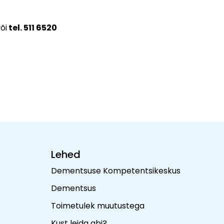
õi
tel. 511 6520
Lehed
Dementsuse Kompetentsikeskus
Dementsus
Toimetulek muutustega
Kust leida abi?