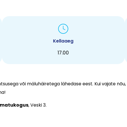
Kellaaeg
17.00
tsusega või mäluhäiretega lähedase eest. Kui vajate nõu,
ma!
amatukogus
, Veski 3.