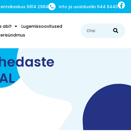
ntsikeskus 5814 2984
Info ja usaldusliin 644 6440
a abi?
Lugemissoovitused
u erisündmus
ähedaste
AL