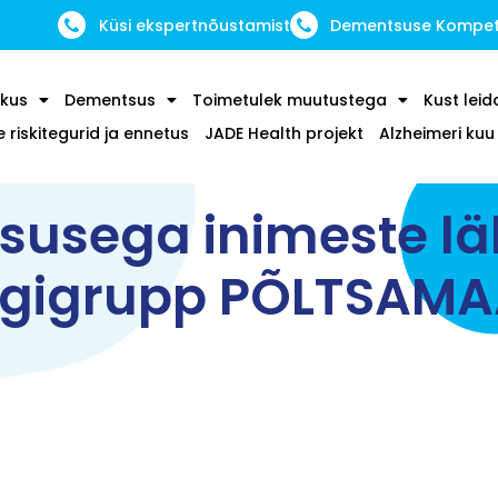
Küsi ekspertnõustamist
Dementsuse Kompete
kus
Dementsus
Toimetulek muutustega
Kust leid
riskitegurid ja ennetus
JADE Health projekt
Alzheimeri ku
usega inimeste l
ugigrupp PÕLTSAMA