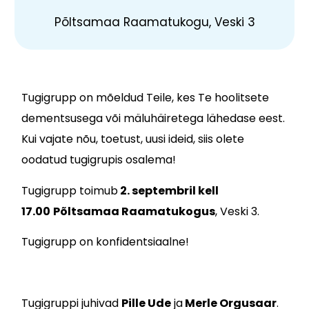
Põltsamaa Raamatukogu, Veski 3
Tugigrupp on mõeldud Teile, kes Te hoolitsete
dementsusega või mäluhäiretega lähedase eest.
Kui vajate nõu, toetust, uusi ideid, siis olete
oodatud tugigrupis osalema!
Tugigrupp toimub
2. septembril kell
17.00
Põltsamaa Raamatukogus
, Veski 3.
Tugigrupp on konfidentsiaalne!
Tugigruppi juhivad
Pille Ude
ja
Merle Orgusaar
.