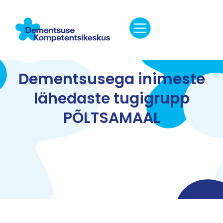
Dementsusega inimeste
lähedaste tugigrupp
PÕLTSAMAAL