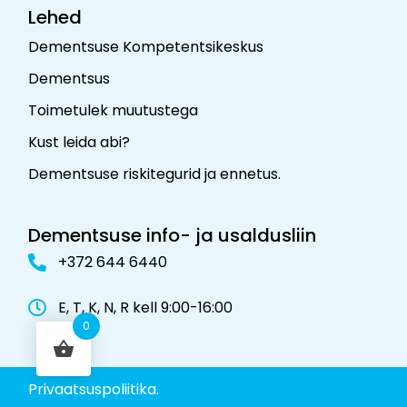
Lehed
Dementsuse Kompetentsikeskus
Dementsus
Toimetulek muutustega
Kust leida abi?
Dementsuse riskitegurid ja ennetus
.
Dementsuse info- ja usaldusliin
+372 644 6440
E, T, K, N, R kell 9:00-16:00
0
Privaatsuspoliitika.