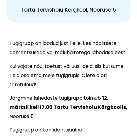
Tartu Tervishoiu Kõrgkool, Nooruse 5
Tugigrupp on loodud just Teile, kes hoolitsete
dementsusega või mäluhäiretega lähedase eest.
Kui vajate nõu, toetust või uusi ideid, siis kutsume
Teid osalema meie tugigrupis. Olete alati
teretulnud!
Järgmine lähedaste tugigrupp toimub
12.
märtsil kell 17.00 Tartu Tervishoiu Kõrgkoolis,
Nooruse 5.
Tugigrupp on konfidentsiaalne!