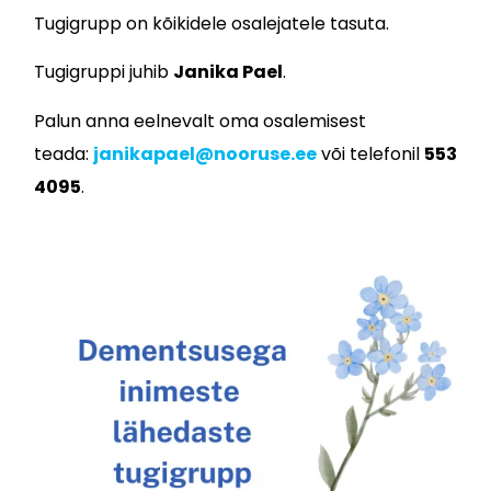
Tugigrupp on kõikidele osalejatele tasuta.
Tugigruppi juhib
Janika Pael
.
Palun anna eelnevalt oma osalemisest
teada:
janikapael@nooruse.ee
või telefonil
553
4095
.