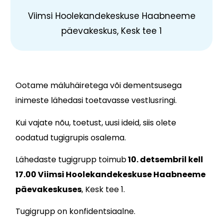
Viimsi Hoolekandekeskuse Haabneeme
päevakeskus, Kesk tee 1
Ootame mäluhäiretega või dementsusega
inimeste
lähedasi toetavasse vestlusringi.
Kui vajate nõu, toetust, uusi ideid, siis olete
oodatud tugigrupis osalema.
Lähedaste tugigrupp toimub
10. detsembril
kell
17.00 Viimsi Hoolekandekeskuse
Haabneeme
päevakeskuses
, Kesk tee 1.
Tugigrupp on konfidentsiaalne.