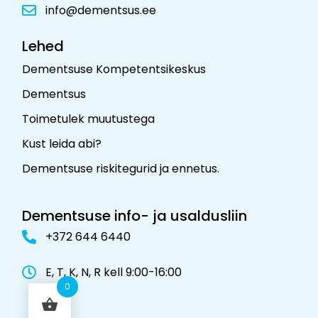
info@dementsus.ee
Lehed
Dementsuse Kompetentsikeskus
Dementsus
Toimetulek muutustega
Kust leida abi?
Dementsuse riskitegurid ja ennetus
.
Dementsuse info- ja usaldusliin
+372 644 6440
E, T, K, N, R kell 9:00-16:00
0