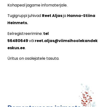
Kohapeal jagame infomaterjale.
Tugigruppi juhivad
Reet Aljas
ja
Hanna-Stiina
Heinmets.
Eelregistreerimine:
tel
56480649
või
reet.aljas@viimsihoolekandek
eskus.ee
.
Üritus on osalejatele tasuta.