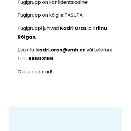
Tugigrupp on konfidentsiaalne!
Tugigrupp on kõigile TASUTA.
Tugigruppi juhivad
Kadri Oras
ja
Triinu
Rõigas
.
Lisainfo:
kadri.oras@vmh.ee
või telefoni
teel:
5860 3169
.
Olete oodatud!