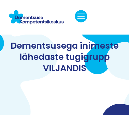
Dementsusega inimeste
lähedaste tugigrupp
VILJANDIS