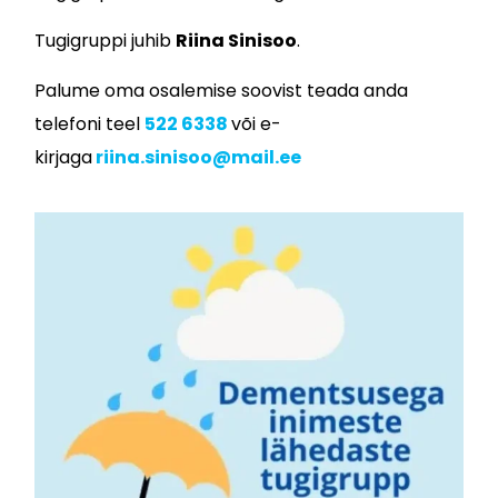
Tugigruppi juhib
Riina Sinisoo
.
Palume oma osalemise soovist teada anda
telefoni teel
522 6338
või e-
kirjaga
riina.sinisoo@mail.ee