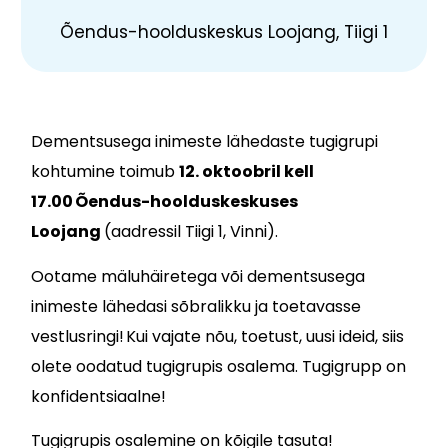
Õendus-hoolduskeskus Loojang, Tiigi 1
Dementsusega inimeste lähedaste tugigrupi
kohtumine toimub
12. oktoobril
kell
17.00
Õendus-hoolduskeskuses
Loojang
(aadressil Tiigi 1, Vinni).
Ootame mäluhäiretega või dementsusega
inimeste lähedasi sõbralikku ja toetavasse
vestlusringi! Kui vajate nõu, toetust, uusi ideid, siis
olete oodatud tugigrupis osalema.
Tugigrupp on
konfidentsiaalne!
Tugigrupis osalemine on kõigile tasuta!