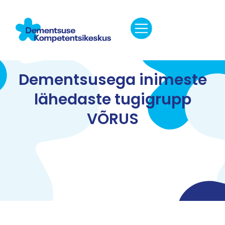
Dementsusega inimeste
lähedaste tugigrupp
VÕRUS