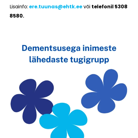
Lisainfo:
ere.tuunas@ehtk.ee
või
telefonil 5308
8580.