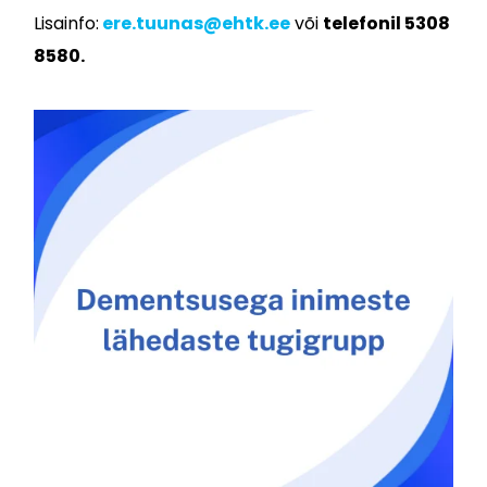
Lisainfo:
ere.tuunas@ehtk.ee
või
telefonil 5308
8580.