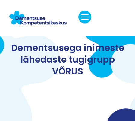
Dementsusega inimeste
lähedaste tugigrupp
VÕRUS