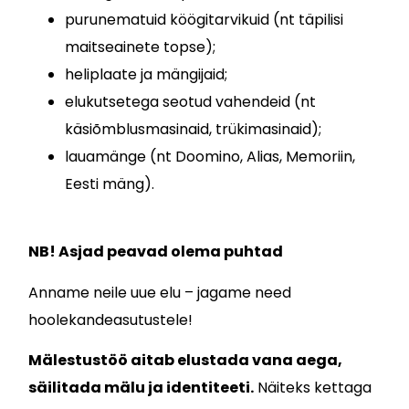
purunematuid köögitarvikuid (nt täpilisi
maitseainete topse);
heliplaate ja mängijaid;
elukutsetega seotud vahendeid (nt
käsiõmblusmasinaid, trükimasinaid);
lauamänge (nt Doomino, Alias, Memoriin,
Eesti mäng).
NB! Asjad peavad olema puhtad
Anname neile uue elu – jagame need
hoolekandeasutustele!
Mälestustöö aitab elustada vana aega,
säilitada mälu ja identiteeti.
Näiteks kettaga