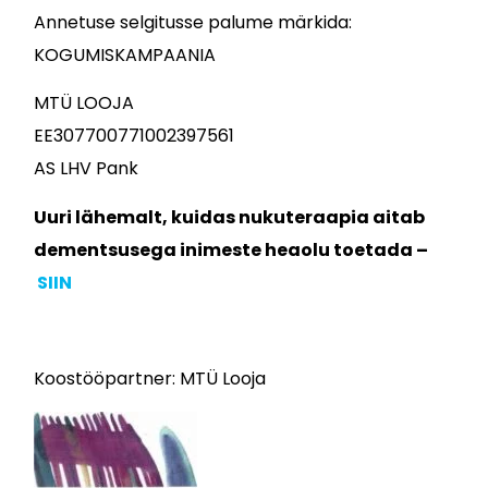
Annetuse selgitusse palume märkida:
KOGUMISKAMPAANIA
MTÜ LOOJA
EE307700771002397561
AS LHV Pank
Uuri lähemalt, kuidas nukuteraapia aitab
dementsusega inimeste heaolu toetada –
SIIN
Koostööpartner: MTÜ Looja