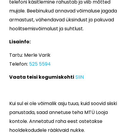
telefoni käsitlemine rahustab ja viib mõtted
mujale. Beebinukud annavad võimaluse jagada
armastust, vähendavad üksindust ja pakuvad
hoolitsemisvõimalust ja suhtlust.
Lisainfo:
Tartu:
Merle Varik
Telefon:
525 5594
Vaata teisi kogumiskohti
SIIN
Kui sul ei ole võimalik asju tuua, kuid soovid siiski
panustada, saad annetuse teha MTÜ Looja
kontole. Annetatud raha eest ostetakse
hooldekodudele rääkivaid nukke.