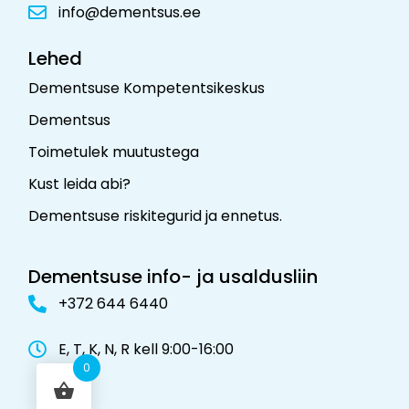
info@dementsus.ee
Lehed
Dementsuse Kompetentsikeskus
Dementsus
Toimetulek muutustega
Kust leida abi?
Dementsuse riskitegurid ja ennetus
.
Dementsuse info- ja usaldusliin
+372 644 6440
E, T, K, N, R kell 9:00-16:00
0