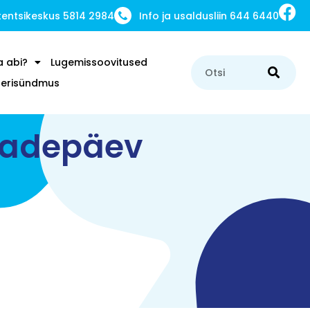
ntsikeskus 5814 2984
Info ja usaldusliin 644 6440
a abi?
Lugemissoovitused
u erisündmus
sadepäev