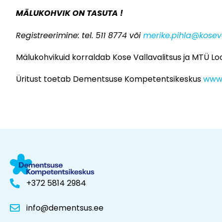
MÄLUKOHVIK ON TASUTA !
Registreerimine: tel. 511 8774 või
merike.pihla@kosev
Mälukohvikuid korraldab Kose Vallavalitsus ja MTÜ Loo
Üritust toetab Dementsuse Kompetentsikeskus
www
+372 5814 2984
info@dementsus.ee