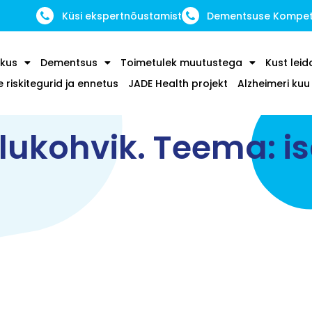
Küsi ekspertnõustamist
Dementsuse Kompete
kus
Dementsus
Toimetulek muutustega
Kust leid
riskitegurid ja ennetus
JADE Health projekt
Alzheimeri ku
lukohvik. Teema: i