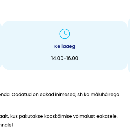
Kellaaeg
14.00-16.00
konda. Oodatud on eakad inimesed, sh ka mäluhäirega
aalt, kus pakutakse kooskäimise võimalust eakatele,
nnale!