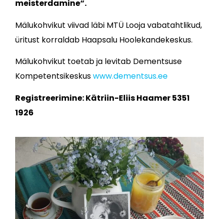
meisterdamine
“.
Mälukohvikut viivad läbi MTÜ Looja vabatahtlikud,
üritust korraldab Haapsalu Hoolekandekeskus.
Mälukohvikut toetab ja levitab Dementsuse
Kompetentsikeskus
www.dementsus.ee
Registreerimine: Kätriin-Eliis Haamer 5351
1926