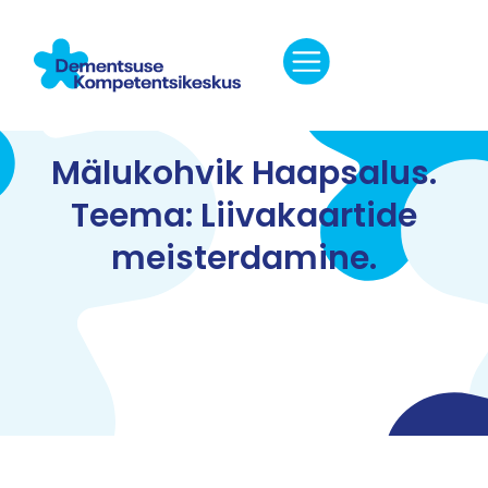
Mälukohvik Haapsalus.
Teema: Liivakaartide
meisterdamine.