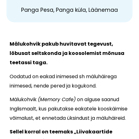
Panga Pesa, Panga küla, Läänemaa
Mälukohvik pakub huvitavat tegevust,
lõbusat seltskonda ja koosolemist mõnusa
teetassi taga.
Oodatud on eakad inimesed sh mäluhäirega
inimesed, nende pered ja kogukond.
Mälukohvik
(Memory Cafe)
on alguse saanud
Inglismaalt, kus pakutakse eakatele kooskäimise
võimalust, et ennetada üksindust ja mäluhäireid.
Sellel korral on teemaks „
Liivakaartide