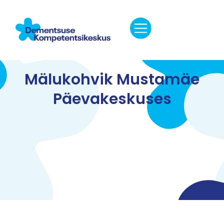
Mälukohvik Mustamäe
Päevakeskuses