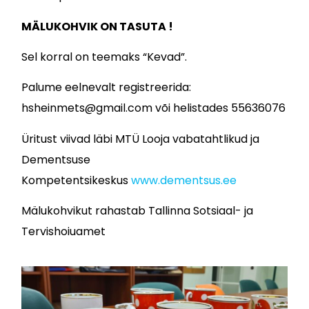
MÄLUKOHVIK ON TASUTA !
Sel korral on teemaks “Kevad”.
Palume eelnevalt registreerida:
hsheinmets@gmail.com või helistades 55636076
Üritust viivad läbi MTÜ Looja vabatahtlikud ja
Dementsuse
Kompetentsikeskus
www.dementsus.ee
Mälukohvikut rahastab Tallinna Sotsiaal- ja
Tervishoiuamet