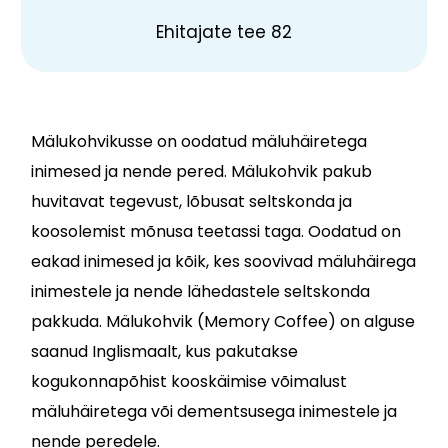
Ehitajate tee 82
Mälukohvikusse on oodatud mäluhäiretega
inimesed ja nende pered. Mälukohvik pakub
huvitavat tegevust, lõbusat seltskonda ja
koosolemist mõnusa teetassi taga. Oodatud on
eakad inimesed ja kõik, kes soovivad mäluhäirega
inimestele ja nende lähedastele seltskonda
pakkuda. Mälukohvik (Memory Coffee) on alguse
saanud Inglismaalt, kus pakutakse
kogukonnapõhist kooskäimise võimalust
mäluhäiretega või dementsusega inimestele ja
nende peredele.