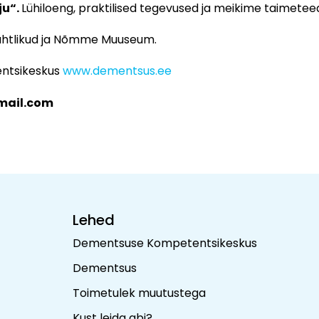
ju
“.
Lühiloeng, praktilised tegevused ja meikime taimetee
tahtlikud ja Nõmme Muuseum.
entsikeskus
www.dementsus.ee
mail.com
Lehed
Dementsuse Kompetentsikeskus
Dementsus
Toimetulek muutustega
Kust leida abi?