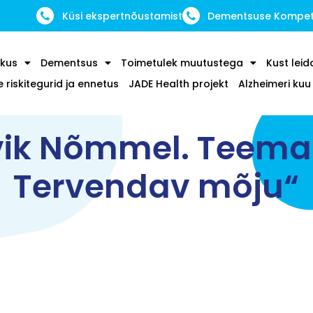
Küsi ekspertnõustamist
Dementsuse Kompete
kus
Dementsus
Toimetulek muutustega
Kust leid
riskitegurid ja ennetus
JADE Health projekt
Alzheimeri ku
ik Nõmmel. Teema
Tervendav mõju“