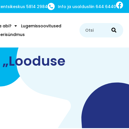
ntsikeskus 5814 2984
Info ja usaldusliin 644 6440
a abi?
Lugemissoovitused
u erisündmus
 „Looduse