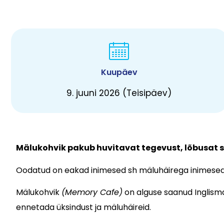
Kuupäev
9. juuni 2026 (Teisipäev)
Mälukohvik pakub huvitavat tegevust, lõbusat s
Oodatud on eakad inimesed sh mäluhäirega inimesed
Mälukohvik
(Memory Cafe)
on alguse saanud Inglisma
ennetada üksindust ja mäluhäireid.