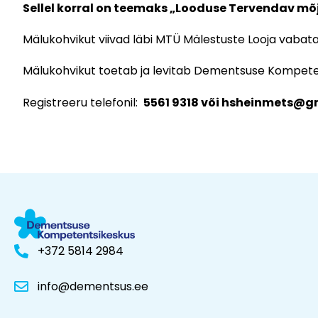
Sellel korral on teemaks „
Looduse Tervendav mõ
Mälukohvikut viivad läbi MTÜ Mälestuste Looja vaba
Mälukohvikut toetab ja levitab Dementsuse Kompet
Registreeru telefonil:
5561 9318 või hsheinmets@g
+372 5814 2984
info@dementsus.ee