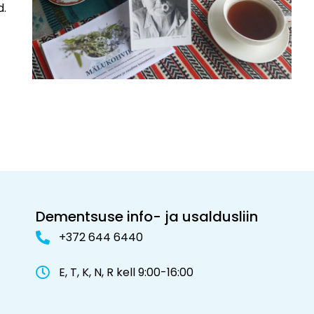
d.
Dementsuse info- ja usaldusliin
+372 644 6440
E, T, K, N, R kell 9:00-16:00