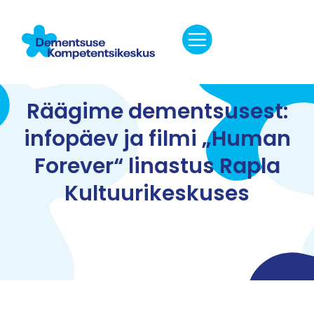
Räägime dementsusest:
infopäev ja filmi „Human
Forever“ linastus Rapla
Kultuurikeskuses