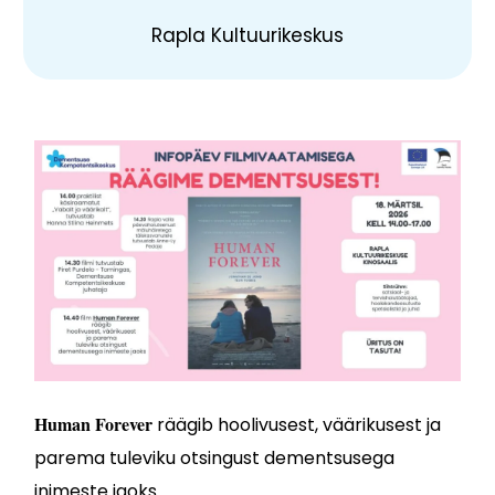
Rapla Kultuurikeskus
Human Forever
räägib hoolivusest, väärikusest ja
parema tuleviku otsingust dementsusega
inimeste jaoks.