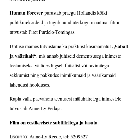
Human Forever
purustab praegu Hollandis kõiki
publikurekordeid ja liigub nüüd üle kogu maailma- filmi
tutvustab Piret Purdelo-Tomingas
„Vabalt
Ürituse raames tutvustame ka praktilist käsiraamatut
ja väärikalt“
, mis annab juhiseid dementsusega inimeste
toetamiseks, vältides liigselt füüsilist või ravimitega
sekkumist ning pakkudes inimlikumaid ja väärikamaid
lahendusi hoolduses.
Rapla valla päevahoiu teenusest mäluhäiretega inimestele
tutvustab Anne-Ly Pedaja.
Film on eestikeelsete subtiitritega ja tasuta.
Lisainfo:
Anne-Ly Reede, tel:
5209527