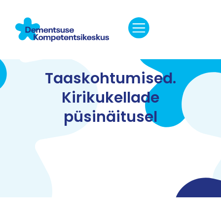
Taaskohtumised.
Kirikukellade
püsinäitusel