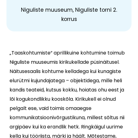
Niguliste muuseum, Niguliste torni 2.
korrus
„Taaskohtumiste“ aprillikuine kohtumine toimub
Niguliste muuseumis kirikukellade püsinäitusel.
Näitusesaalis kohtume kelladega kui kunagiste
elurütmi kujundajatega – objektidega, mille heli
kandis teateid, kutsus kokku, hoiatas ohu eest ja
lõi kogukondlikku kooskõla. Kirikukell ei olnud
pelgalt ese, vaid toimis omaaegse
kommunikatsioonivõrgustikuna, millest sõltus nii
argipäev kui ka erandlik hetk. Ringkäigul uurime
kella kui tööriista, märki ja häält. Mõtestame,