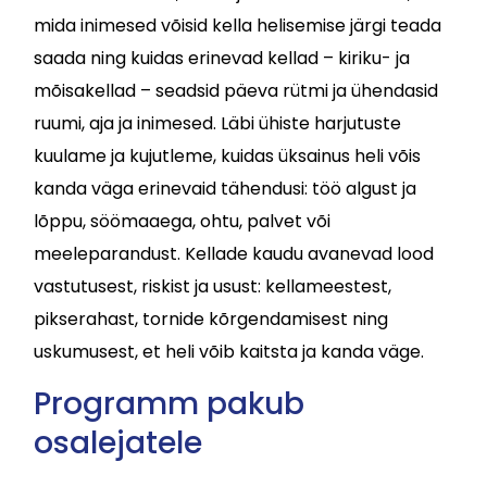
mida inimesed võisid kella helisemise järgi teada
saada ning kuidas erinevad kellad – kiriku- ja
mõisakellad – seadsid päeva rütmi ja ühendasid
ruumi, aja ja inimesed. Läbi ühiste harjutuste
kuulame ja kujutleme, kuidas üksainus heli võis
kanda väga erinevaid tähendusi: töö algust ja
lõppu, söömaaega, ohtu, palvet või
meeleparandust. Kellade kaudu avanevad lood
vastutusest, riskist ja usust: kellameestest,
pikserahast, tornide kõrgendamisest ning
uskumusest, et heli võib kaitsta ja kanda väge.
Programm pakub
osalejatele