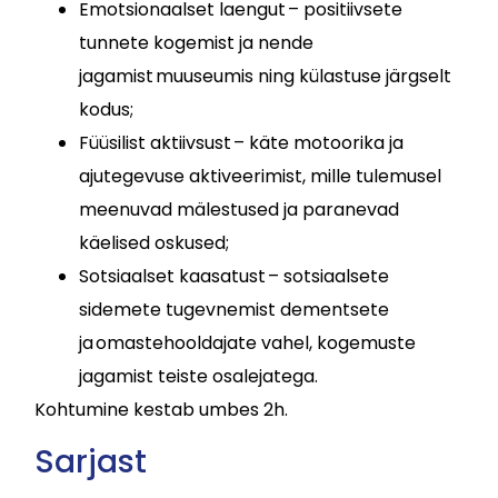
Emotsionaalset laengut – positiivsete
tunnete kogemist ja nende
jagamist muuseumis ning külastuse järgselt
kodus;
Füüsilist aktiivsust – käte motoorika ja
ajutegevuse aktiveerimist, mille tulemusel
meenuvad mälestused ja paranevad
käelised oskused;
Sotsiaalset kaasatust – sotsiaalsete
sidemete tugevnemist dementsete
ja omastehooldajate vahel, kogemuste
jagamist teiste osalejatega.
Kohtumine kestab umbes 2h.
Sarjast