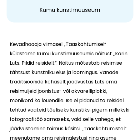
Kumu kunstimuuseum
Kevadhooaja viimasel „Taaskohtumisel“
külastame Kumu kunstimuuseumis näitust „Karin
Luts. Pildid reisidelt“. Näitus mõtestab reisimise
tähtsust kunstniku elus ja loomingus. Vanade
traditsioonide kohaselt jäädvustas Luts oma
reisimuljeid joonistus- või akvarelliplokki,
mõnikord ka lõuendile. Ise ei pidanud ta reisidel
tehtud vaateid tõeliseks kunstiks, pigem millekski
fotograafitöö sarnaseks, vaid selle vahega, et
jäädvustamine toimus käsitsi. „Taaskohtumistel“
meenutame oma reisimälestusi ning asume