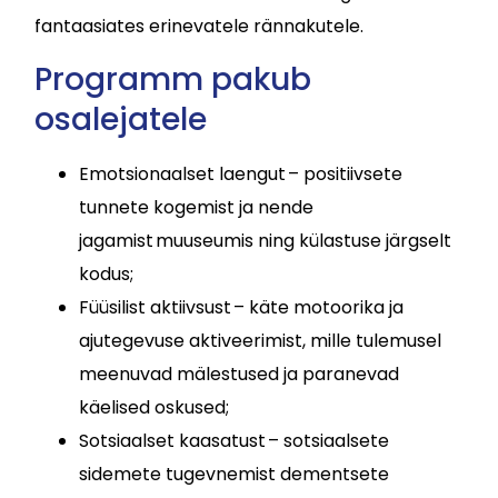
fantaasiates erinevatele rännakutele.
Programm pakub
osalejatele
Emotsionaalset laengut – positiivsete
tunnete kogemist ja nende
jagamist muuseumis ning külastuse järgselt
kodus;
Füüsilist aktiivsust – käte motoorika ja
ajutegevuse aktiveerimist, mille tulemusel
meenuvad mälestused ja paranevad
käelised oskused;
Sotsiaalset kaasatust – sotsiaalsete
sidemete tugevnemist dementsete