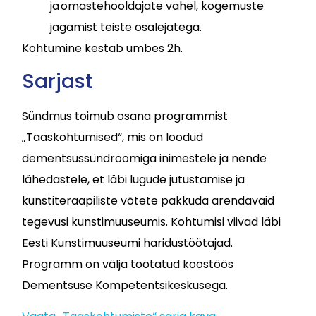
ja omastehooldajate vahel, kogemuste
jagamist teiste osalejatega.
Kohtumine kestab umbes 2h.
Sarjast
Sündmus toimub osana programmist
„Taaskohtumised“, mis on loodud
dementsussündroomiga inimestele ja nende
lähedastele, et läbi lugude jutustamise ja
kunstiteraapiliste võtete pakkuda arendavaid
tegevusi kunstimuuseumis. Kohtumisi viivad läbi
Eesti Kunstimuuseumi haridustöötajad.
Programm on välja töötatud koostöös
Dementsuse Kompetentsikeskusega.