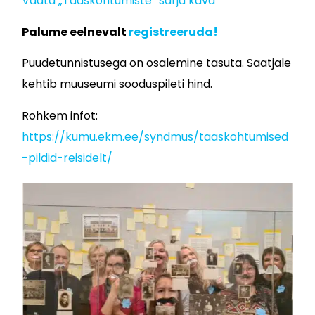
Vaata „Taaskohtumiste“ sarja kava
Palume eelnevalt
registreeruda!
Puudetunnistusega on osalemine tasuta. Saatjale
kehtib muuseumi sooduspileti hind.
Rohkem infot:
https://kumu.ekm.ee/syndmus/taaskohtumised
-pildid-reisidelt/