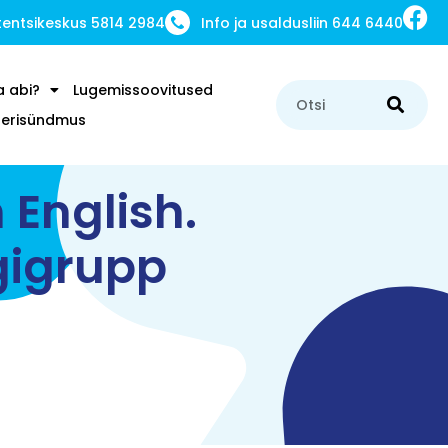
ntsikeskus 5814 2984
Info ja usaldusliin 644 6440
a abi?
Lugemissoovitused
u erisündmus
 English.
ugigrupp