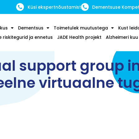
Küsi ekspertnõustamist
Dementsuse Kompete
kus
Dementsus
Toimetulek muutustega
Kust leid
riskitegurid ja ennetus
JADE Health projekt
Alzheimeri ku
ual support group in
eelne virtuaalne t