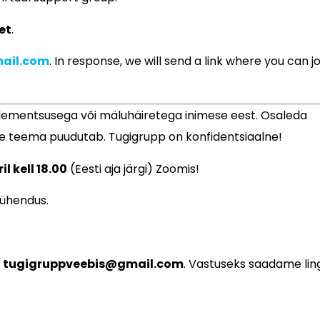
et
.
ail.com
. In response, we will send a link where you can jo
dementsusega või mäluhäiretega inimese eest. Osaleda
see teema puudutab. Tugigrupp on konfidentsiaalne!
l kell 18.00
(Eesti aja järgi) Zoomis!
iühendus.
l
tugigruppveebis@gmail.com
. Vastuseks saadame ling