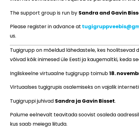
The support group is run by
Sandra and Gavin Biss
Please register in advance at
tugigruppveebis@gm
us.
Tugigrupp on mõeldud lähedastele, kes hoolitsevad 
võivad kõik inimesed üle Eesti ja kaugemaltki, keda 
Ingliskeelne virtuaalne tugigrupp toimub
18. novembri
Virtuaalses tugigrupis osalemiseks on vajalik internet
Tugigruppi juhivad
Sandra ja Gavin Bisset
.
Palume eelnevalt teavitada soovist osaleda aadressi
kus saab meiega liituda.