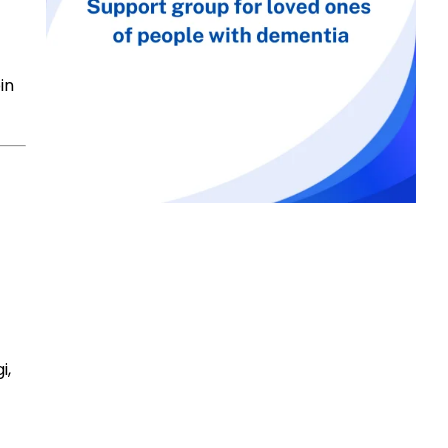
in
i,