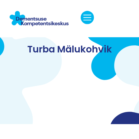
Turba Mälukohvik