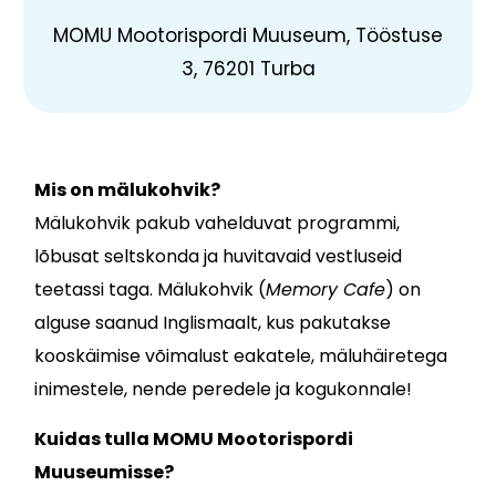
MOMU Mootorispordi Muuseum, Tööstuse
3, 76201 Turba
Mis on mälukohvik?
Mälukohvik pakub vahelduvat programmi,
lõbusat seltskonda ja huvitavaid vestluseid
teetassi taga. Mälukohvik (
Memory Cafe
) on
alguse saanud Inglismaalt, kus pakutakse
kooskäimise võimalust eakatele, mäluhäiretega
inimestele, nende peredele ja kogukonnale!
Kuidas tulla MOMU Mootorispordi
Muuseumisse?