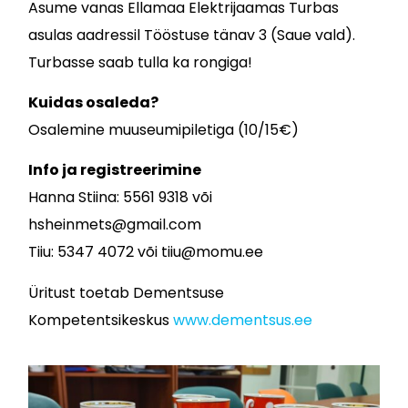
Asume vanas Ellamaa Elektrijaamas Turbas
asulas aadressil Tööstuse tänav 3 (Saue vald).
Turbasse saab tulla ka rongiga!
Kuidas osaleda?
Osalemine muuseumipiletiga (10/15€)
Info ja registreerimine
Hanna Stiina: 5561 9318 või
hsheinmets@gmail.com
Tiiu: 5347 4072 või tiiu@momu.ee
Üritust toetab Dementsuse
Kompetentsikeskus
www.dementsus.ee