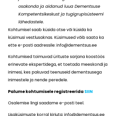
osakonda ja aidanud luua Dementsuse
Kompetentsikeskust ja tugigrupisüsteemi
lähedastele.
Kohtumisel saab küsida otse või küsida ka
küsimusi vestlusaknas. Küsimused võib saata ka
ette e-posti aadressile: info@dementsus.ee
Kohtumised toimuvad ürituste sarjana koostöös
erinevate ekspertidega, et toetada meeskondi ja
inimesi, kes pakuvad teenuseid dementsusega
inimestele ja nende peredele.
Palume kohtumisele registreerida
SIIN
Osalemise lingi saadame e-posti teel.
Lisaküsimuste korral kirjuta: info@dementsus.ee