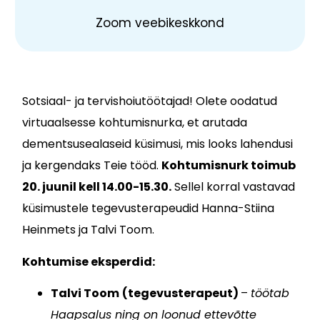
Zoom veebikeskkond
Sotsiaal- ja tervishoiutöötajad! Olete oodatud
virtuaalsesse kohtumisnurka, et arutada
dementsusealaseid küsimusi, mis looks lahendusi
ja kergendaks Teie tööd.
Kohtumisnurk toimub
20. juunil kell 14.00-15.30.
Sellel korral vastavad
küsimustele tegevusterapeudid Hanna-Stiina
Heinmets ja Talvi Toom.
Kohtumise eksperdid:
Talvi Toom
(tegevusterapeut)
–
töötab
Haapsalus ning on loonud ettevõtte