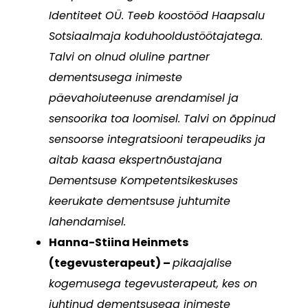
Identiteet OÜ.
Teeb koostööd Haapsalu
Sotsiaalmaja koduhooldustöötajatega.
Talvi on olnud oluline partner
dementsusega inimeste
päevahoiuteenuse arendamisel ja
sensoorika toa loomisel. Talvi on õppinud
sensoorse integratsiooni terapeudiks ja
aitab kaasa ekspertnõustajana
Dementsuse Kompetentsikeskuses
keerukate dementsuse juhtumite
lahendamisel.
Hanna-Stiina Heinmets
(tegevusterapeut) –
pikaajalise
kogemusega tegevusterapeut, kes on
juhtinud dementsusega inimeste